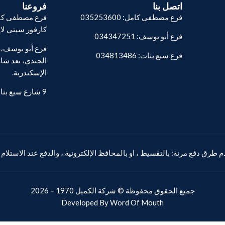
اتصل بنا
فروعنا
فرع مصطفى كامل: 035253600
فرع مصطفى كام
كارفور سيتي لا
فرع أبو يوسف: 034347251
فرع سبع بنات: 034813486
الجندي، بعد شار
الإسكندرية.
9 شارع سبع بنات - المنشية.
 طرق دفع مرنة: بالتقسيط ، او بالمحافظ الإلكترونية ، والدفع عند الاستلام
جميع الحقوق محفوظة ©
شركة الكميل
1970 – 2026
Developed By
Word Of Mouth