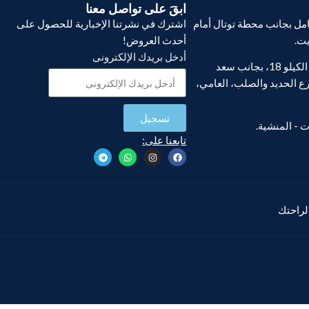
ابقَ على تواصل معنا
ل بجانب محطة توتال أمام
اشترك في نشرتنا الإخبارية للحصول على
يت.
أحدث العروض!
أدخل بريدك الإلكترونى
فرع أبو يوسف، الكيلو 18، بجانب سعد
ع الحديد والصلب، العامي،
تسجيل
تابعنا على:
 لراحتك