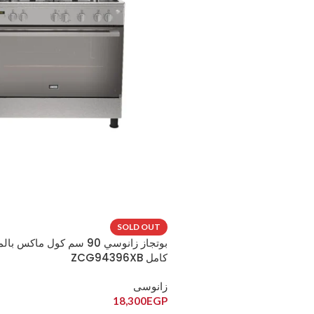
SOLD OUT
بوتجاز زانوسي 90 سم كول ماكس
كامل ZCG94396XB
زانوسى
18,300
EGP