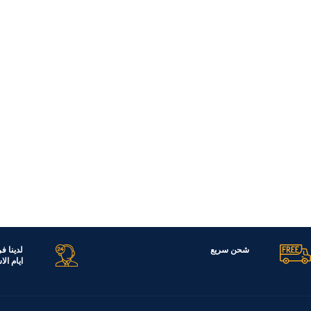
قراءة المزيد
شحن سريع
لدينا ف
ايام ال