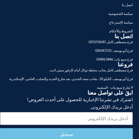
اتصل بنا
سياسة الخصوصية
سياسة الإسترجاع
الشروط والأحكام
اتصل بنا
فرع مصطفى كامل: 035253600
فرع أبو يوسف: 034347251
فرع سبع بنات: 034813486
فروعنا
فرع مصطفى كامل بجانب محطة توتال أمام كارفور سيتي لايت.
فرع أبو يوسف، الكيلو 18، بجانب سعد الجندي، بعد شارع الحديد والصلب، العامي، الإسكندرية.
9 شارع سبع بنات - المنشية.
ابقَ على تواصل معنا
اشترك في نشرتنا الإخبارية للحصول على أحدث العروض!
أدخل بريدك الإلكترونى
تسجيل