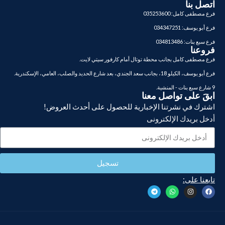
اتصل بنا
فرع مصطفى كامل: 035253600
فرع أبو يوسف: 034347251
فرع سبع بنات: 034813486
فروعنا
فرع مصطفى كامل بجانب محطة توتال أمام كارفور سيتي لايت.
فرع أبو يوسف، الكيلو 18، بجانب سعد الجندي، بعد شارع الحديد والصلب، العامي، الإسكندرية.
9 شارع سبع بنات - المنشية.
ابقَ على تواصل معنا
اشترك في نشرتنا الإخبارية للحصول على أحدث العروض!
أدخل بريدك الإلكترونى
تسجيل
تابعنا على: