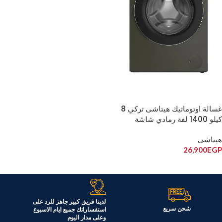
غسالة اوتوماتيك هيتاشى تركي 8
كيلو 1400 لفة رمادي شاشة
ديجيتال بلوتوث BD-80YFVEM
هيتاشى
26,900
EGP
إضافة إلى السلة
لدينا فريق كبير جاهز للرد على
شحن سريع
استفساراتك جميع ايام الاسبوع
وعلى مدار اليوم