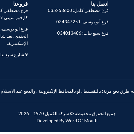
اتصل بنا
فروعنا
فرع مصطفى كامل: 035253600
فرع مصطفى كام
كارفور سيتي لا
فرع أبو يوسف: 034347251
فرع سبع بنات: 034813486
الجندي، بعد شار
الإسكندرية.
9 شارع سبع بنات - المنشية.
 طرق دفع مرنة: بالتقسيط ، او بالمحافظ الإلكترونية ، والدفع عند الاستلام
جميع الحقوق محفوظة ©
شركة الكميل
1970 – 2026
Developed By
Word Of Mouth