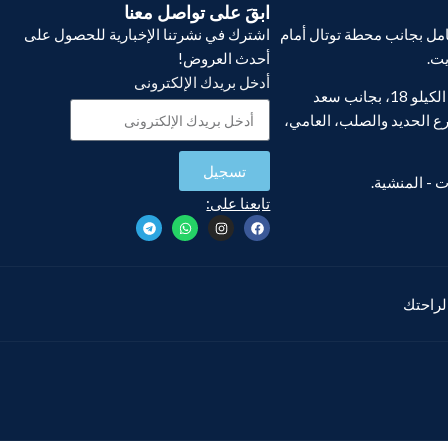
ابقَ على تواصل معنا
ل بجانب محطة توتال أمام
اشترك في نشرتنا الإخبارية للحصول على
يت.
أحدث العروض!
أدخل بريدك الإلكترونى
فرع أبو يوسف، الكيلو 18، بجانب سعد
ع الحديد والصلب، العامي،
تسجيل
تابعنا على:
 لراحتك