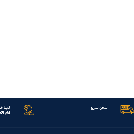
قراءة المزيد
شحن سريع
لدينا ف
ايام ال