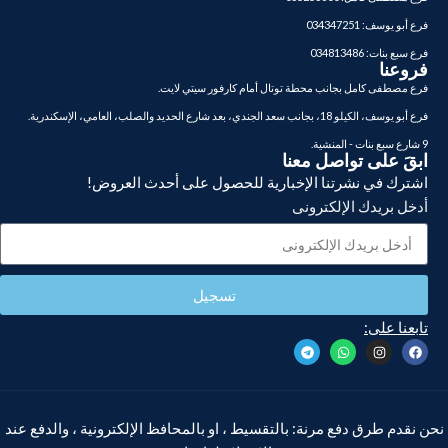
فرع أبو يوسف: 034347251
فرع سبع بنات: 034813486
فروعنا
فرع مصطفى كامل بجانب محطة توتال أمام كارفور سيتي لايت.
فرع أبو يوسف، الكيلو 18، بجانب سعد الجندي، بعد شارع الحديد والصلب، العامي، الإسكندرية.
9 شارع سبع بنات - المنشية.
ابقَ على تواصل معنا
اشترك في نشرتنا الإخبارية للحصول على أحدث العروض!
أدخل بريدك الإلكترونى
تسجيل
تابعنا على:
نحن نقدم طرق دفع مرنة: بالتقسيط ، او بالمحافظ الإلكترونية ، والدفع عند