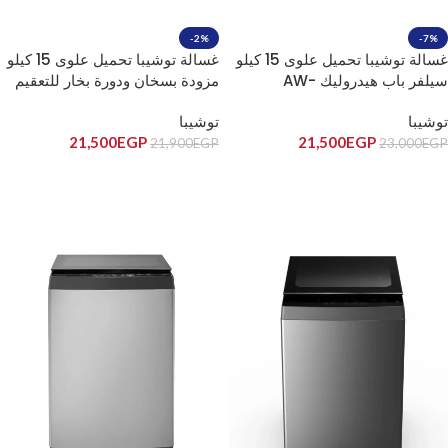
-2%
-7%
غسالة توشيبا تحميل علوى 15 كيلو
غسالة توشيبا تحميل علوى 15 كيلو
سيلفر باب هيدروليك AW-
مزودة بسخان ودورة بخار للتعقيم
DUK1600KUPEG(SK)
سلفر AW-
توشيبا
توشيبا
DUHN1600LUPEG(SK)
21,500
EGP
21,500
EGP
21,900
EGP
23,000
EGP
إضافة إلى السلة
إضافة إلى السلة