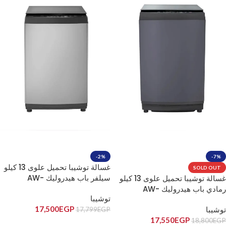
-2%
-7%
غسالة توشيبا تحميل علوى 13 كيلو
SOLD OUT
سيلفر باب هيدروليك AW-
غسالة توشيبا تحميل علوى 13 كيلو
DUK1300KUPEG(SK)
رمادي باب هيدروليك AW-
توشيبا
DUK1300KUPEG(MK)
17,500
EGP
توشيبا
17,799
EGP
17,550
EGP
18,800
EGP
إضافة إلى السلة