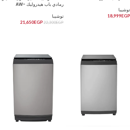
DUK1400KUPEG(SK)
رمادي باب هيدروليك AW-
توشيبا
DHN1600LUPEG(MK)
18,999
EGP
توشيبا
21,650
EGP
22,300
EGP
قراءة المزيد
قراءة المزيد