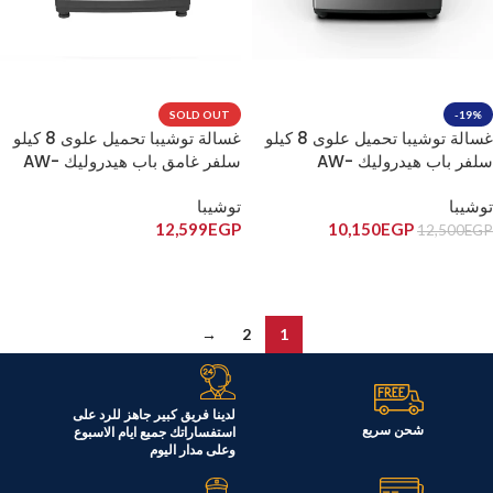
SOLD OUT
-19%
غسالة توشيبا تحميل علوى 8 كيلو
غسالة توشيبا تحميل علوى 8 كيلو
سلفر باب هيدروليك AW-
سلفر غامق باب هيدروليك AW-
J800DUPEG(SK)
M801APEG(SG)
توشيبا
توشيبا
12,599
EGP
10,150
EGP
12,500
EGP
إضافة إلى السلة
قراءة المزيد
→
2
1
لدينا فريق كبير جاهز للرد على
شحن سريع
استفساراتك جميع ايام الاسبوع
وعلى مدار اليوم