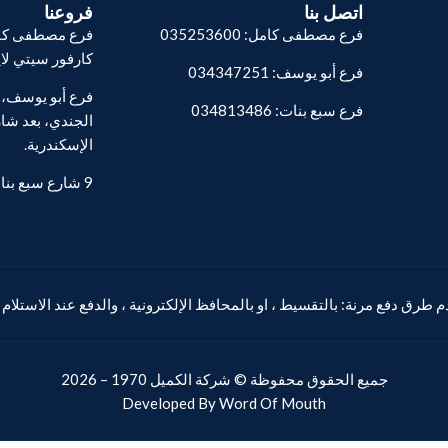
اتصل بنا
فروعنا
فرع مصطفى كامل: 035253600
فرع مصطفى كام
كارفور سيتي لا
فرع أبو يوسف: 034347251
فرع سبع بنات: 034813486
الجندي، بعد شار
الإسكندرية.
9 شارع سبع بنات - المنشية.
 طرق دفع مرنة: بالتقسيط ، او بالمحافظ الإلكترونية ، والدفع عند الاستلام
جميع الحقوق محفوظة ©
شركة الكميل
1970 – 2026
Developed By
Word Of Mouth