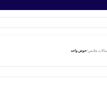
الات ملابس
/
حوض واحد