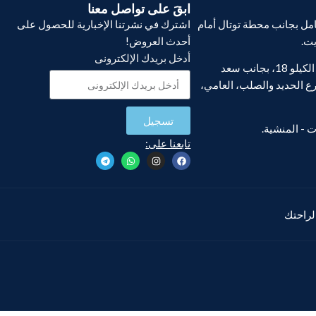
ابقَ على تواصل معنا
ل بجانب محطة توتال أمام
اشترك في نشرتنا الإخبارية للحصول على
يت.
أحدث العروض!
أدخل بريدك الإلكترونى
فرع أبو يوسف، الكيلو 18، بجانب سعد
ع الحديد والصلب، العامي،
تسجيل
تابعنا على:
 لراحتك