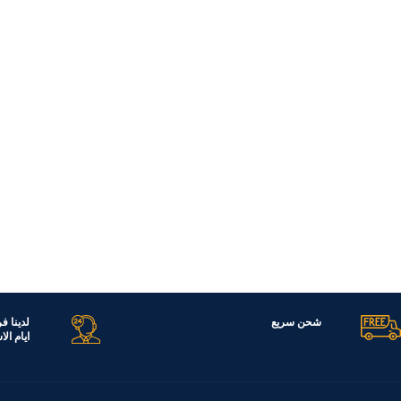
شحن سريع
لدينا ف
ايام ال