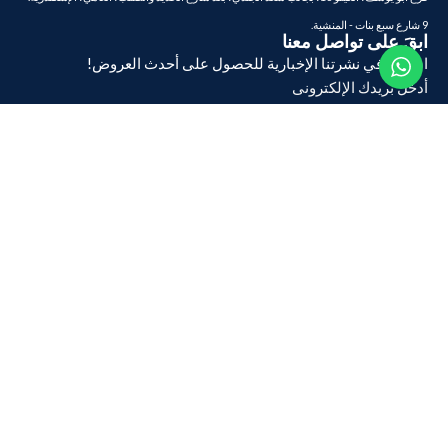
9 شارع سبع بنات - المنشية.
ابقَ على تواصل معنا
اشترك في نشرتنا الإخبارية للحصول على أحدث العروض!
أدخل بريدك الإلكترونى
تسجيل
تابعنا على:
نحن نقدم طرق دفع مرنة: بالتقسيط ، او بالمحافظ الإلكترونية ، والدفع عند
الاستلام لراحتك
جميع الحقوق محفوظة ©
شركة الكميل
1970 – 2026
Developed By
Word Of Mouth