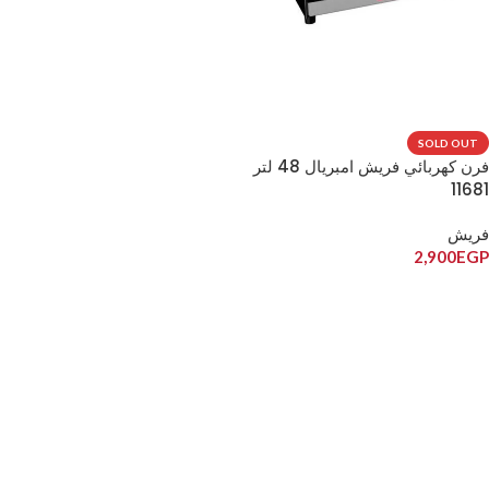
SOLD OUT
فرن كهربائي فريش امبريال 48 لتر
11681
فريش
2,900
EGP
قراءة المزيد