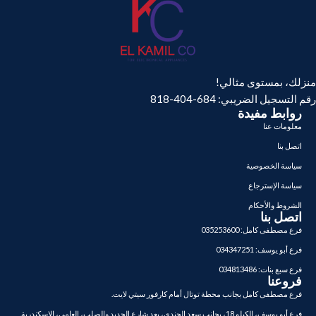
منزلك، بمستوى مثالي!
رقم التسجيل الضريبي: 684-404-818
روابط مفيدة
معلومات عنا
اتصل بنا
سياسة الخصوصية
سياسة الإسترجاع
الشروط والأحكام
اتصل بنا
فرع مصطفى كامل: 035253600
فرع أبو يوسف: 034347251
فرع سبع بنات: 034813486
فروعنا
فرع مصطفى كامل بجانب محطة توتال أمام كارفور سيتي لايت.
فرع أبو يوسف، الكيلو 18، بجانب سعد الجندي، بعد شارع الحديد والصلب، العامي، الإسكندرية.