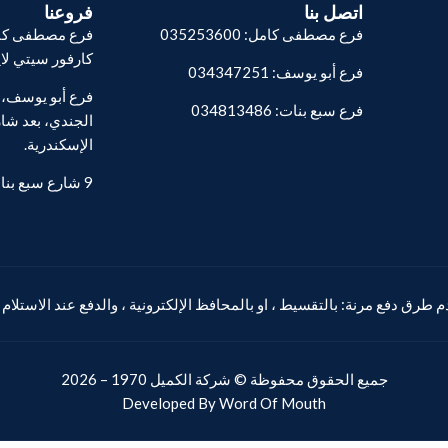
اتصل بنا
فروعنا
فرع مصطفى كامل: 035253600
فرع مصطفى كام
كارفور سيتي لا
فرع أبو يوسف: 034347251
فرع سبع بنات: 034813486
الجندي، بعد شار
الإسكندرية.
9 شارع سبع بنات - المنشية.
 طرق دفع مرنة: بالتقسيط ، او بالمحافظ الإلكترونية ، والدفع عند الاستلام
جميع الحقوق محفوظة ©
شركة الكميل
1970 – 2026
Developed By
Word Of Mouth