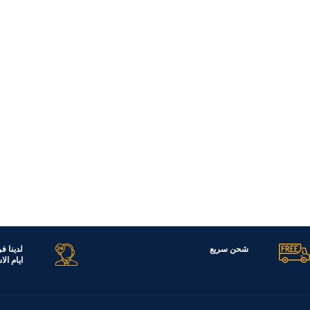
شحن سريع
لدينا ف
ايام ال