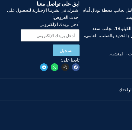
ابقَ على تواصل معنا
ل بجانب محطة توتال أمام
اشترك في نشرتنا الإخبارية للحصول على
يت.
أحدث العروض!
أدخل بريدك الإلكترونى
فرع أبو يوسف، الكيلو 18، بجانب سعد
ع الحديد والصلب، العامي،
تسجيل
تابعنا على:
 لراحتك