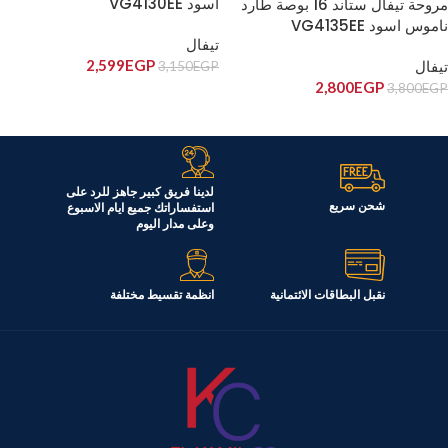
اسود VG4130EE
مروحة تيفال ستاند 16 بوصة طارد
ناموس اسود VG4135EE
تيفال
2,599
EGP
تيفال
3,150
EGP
2,800
EGP
3,800
EGP
إضافة إلى السلة
قراءة المزيد
لدينا فريق كبير جاهز للرد على
شحن سريع
استفساراتك جميع ايام الاسبوع
وعلى مدار اليوم
نقبل البطاقات الائتمانية
انظمة تقسيط مختلفة