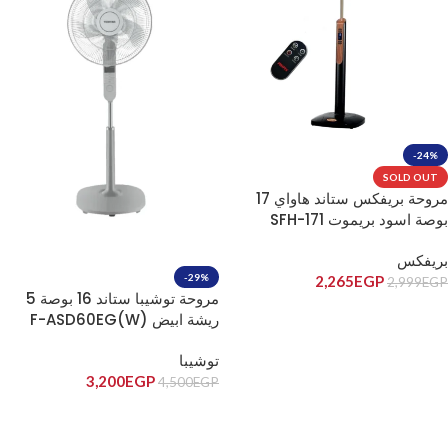
-24%
SOLD OUT
مروحة بريفكس ستاند هاواي 17
بوصة اسود بريموت SFH-171
بريفكس
-29%
2,265
EGP
2,999
EGP
مروحة توشيبا ستاند 16 بوصة 5
قراءة المزيد
ريشة ابيض F-ASD60EG(W)
توشيبا
3,200
EGP
4,500
EGP
إضافة إلى السلة