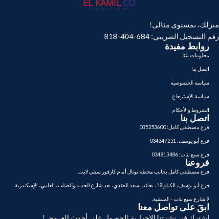
منزلك، بمستوى مثالي!
رقم التسجيل الضريبي: 684-404-818
روابط مفيدة
معلومات عنا
اتصل بنا
سياسة الخصوصية
سياسة الإسترجاع
الشروط والأحكام
اتصل بنا
فرع مصطفى كامل: 035253600
فرع أبو يوسف: 034347251
فرع سبع بنات: 034813486
فروعنا
فرع مصطفى كامل بجانب محطة توتال أمام كارفور سيتي لايت.
فرع أبو يوسف، الكيلو 18، بجانب سعد الجندي، بعد شارع الحديد والصلب، العامي، الإسكندرية.
9 شارع سبع بنات - المنشية.
ابقَ على تواصل معنا
اشترك في نشرتنا الإخبارية للحصول على أحدث العروض!