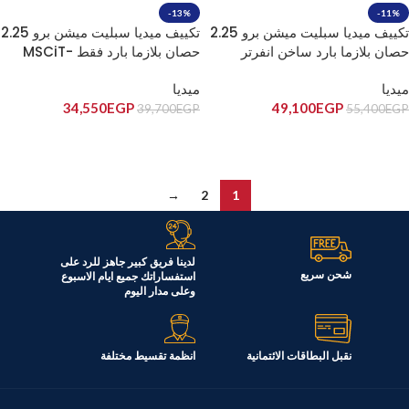
-13%
-11%
تكييف ميديا سبليت ميشن برو 2.25
تكييف ميديا سبليت ميشن برو 2.25
حصان بلازما بارد ساخن انفرتر
حصان بلازما بارد فقط MSCiT-
18CR-N
MSCiT-18HR-DN
ميديا
ميديا
34,550
EGP
49,100
EGP
39,700
EGP
55,400
EGP
إضافة إلى السلة
إضافة إلى السلة
→
2
1
لدينا فريق كبير جاهز للرد على
شحن سريع
استفساراتك جميع ايام الاسبوع
وعلى مدار اليوم
نقبل البطاقات الائتمانية
انظمة تقسيط مختلفة