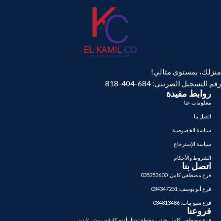
منزلك، بمستوى مثالي!
رقم التسجيل الضريبي: 684-404-818
روابط مفيدة
معلومات عنا
اتصل بنا
سياسة الخصوصية
سياسة الإسترجاع
الشروط والأحكام
اتصل بنا
فرع مصطفى كامل: 035253600
فرع أبو يوسف: 034347251
فرع سبع بنات: 034813486
فروعنا
فرع مصطفى كامل بجانب محطة توتال أمام كارفور سيتي لايت.