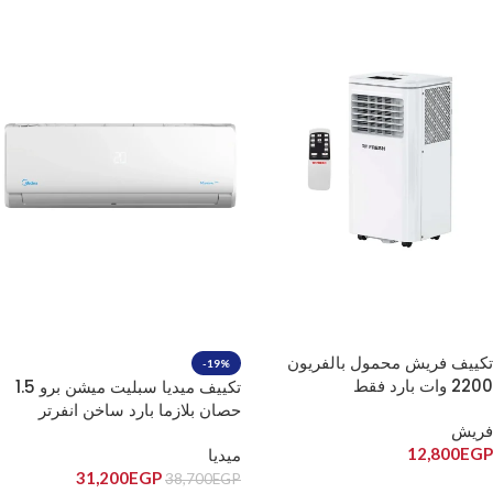
تكييف فريش محمول بالفريون
-19%
2200 وات بارد فقط
تكييف ميديا سبليت ميشن برو 1.5
حصان بلازما بارد ساخن انفرتر
فريش
MSCiT-12HR-DN
12,800
EGP
ميديا
31,200
EGP
38,700
EGP
إضافة إلى السلة