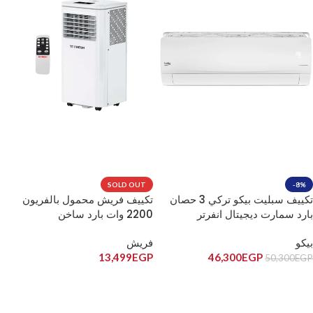
SOLD OUT
-8%
تكييف سبليت بيكو تركي 3 حصان
تكييف فريش محمول بالفريون
بارد سمارت ديجيتال انفرتر
2200 وات بارد ساخن
BICT2420X/BICT2421X
بيكو
فريش
13,499
EGP
46,300
EGP
50,300
EGP
إضافة إلى السلة
قراءة المزيد