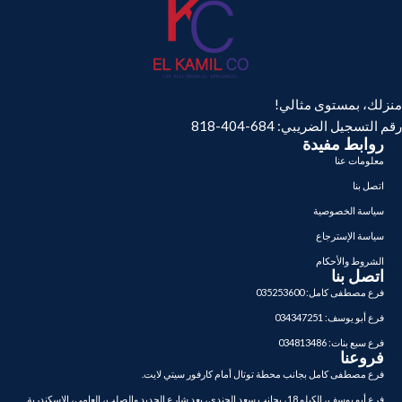
منزلك، بمستوى مثالي!
رقم التسجيل الضريبي: 684-404-818
روابط مفيدة
معلومات عنا
اتصل بنا
سياسة الخصوصية
سياسة الإسترجاع
الشروط والأحكام
اتصل بنا
فرع مصطفى كامل: 035253600
فرع أبو يوسف: 034347251
فرع سبع بنات: 034813486
فروعنا
فرع مصطفى كامل بجانب محطة توتال أمام كارفور سيتي لايت.
فرع أبو يوسف، الكيلو 18، بجانب سعد الجندي، بعد شارع الحديد والصلب، العامي، الإسكندرية.