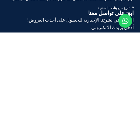
9 شارع سبع بنات - المنشية.
ابقَ على تواصل معنا
اشترك في نشرتنا الإخبارية للحصول على أحدث العروض!
أدخل بريدك الإلكترونى
تسجيل
تابعنا على:
نحن نقدم طرق دفع مرنة: بالتقسيط ، او بالمحافظ الإلكترونية ، والدفع عند
الاستلام لراحتك
جميع الحقوق محفوظة ©
شركة الكميل
1970 – 2026
Developed By
Word Of Mouth