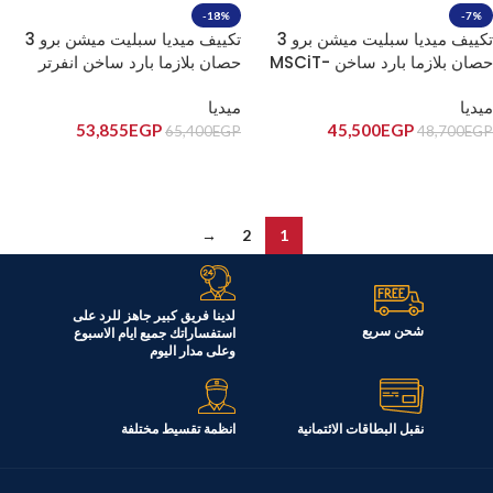
-18%
-7%
تكييف ميديا سبليت ميشن برو 3
تكييف ميديا سبليت ميشن برو 3
حصان بلازما بارد ساخن MSCiT-
حصان بلازما بارد ساخن انفرتر
MSCiT-24HR-DN
24HR-N
ميديا
ميديا
53,855
EGP
45,500
EGP
65,400
EGP
48,700
EGP
إضافة إلى السلة
إضافة إلى السلة
→
2
1
لدينا فريق كبير جاهز للرد على
شحن سريع
استفساراتك جميع ايام الاسبوع
وعلى مدار اليوم
نقبل البطاقات الائتمانية
انظمة تقسيط مختلفة