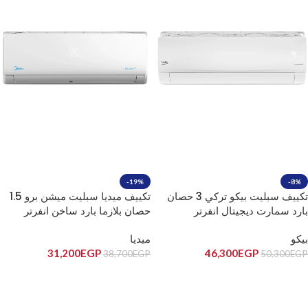
-19%
-8%
تكييف سبليت بيكو تركي 3 حصان
تكييف ميديا سبليت ميشن برو 1.5
بارد سمارت ديجيتال انفرتر
حصان بلازما بارد ساخن انفرتر
MSCiT-12HR-DN
BICT2420X/BICT2421X
بيكو
ميديا
31,200
EGP
46,300
EGP
38,700
EGP
50,300
EGP
إضافة إلى السلة
إضافة إلى السلة