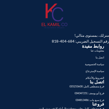
منزلك، بمستوى مثالي!
رقم التسجيل الضريبي: 684-404-818
روابط مفيدة
معلومات عنا
اتصل بنا
سياسة الخصوصية
سياسة الإسترجاع
الشروط والأحكام
اتصل بنا
فرع مصطفى كامل: 035253600
فرع أبو يوسف: 034347251
فرع سبع بنات: 034813486
فروعنا
فرع مصطفى كامل بجانب محطة توتال أمام كارفور سيتي لايت.