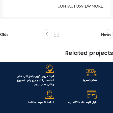
CONTACT US
VIEW MORE
Older
Newer
Related projects
Netus eu mollis hac dignis
Furniture
لدينا فريق كبير جاهز للرد على
شحن سريع
استفساراتك جميع ايام الاسبوع
وعلى مدار اليوم
نقبل البطاقات الائتمانية
انظمة تقسيط مختلفة