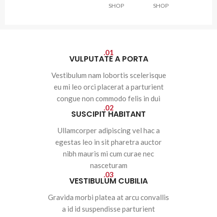
SHOP
SHOP
01.
VULPUTATE A PORTA
Vestibulum nam lobortis scelerisque
eu mi leo orci placerat a parturient
congue non commodo felis in dui
02.
SUSCIPIT HABITANT
Ullamcorper adipiscing vel hac a
egestas leo in sit pharetra auctor
nibh mauris mi cum curae nec
nasceturam
03.
VESTIBULUM CUBILIA
Gravida morbi platea at arcu convallis
a id id suspendisse parturient