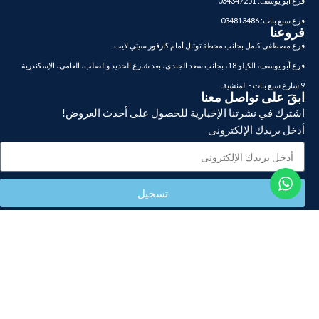
فرع أبو يوسف: 034347251
فرع سبع بنات: 034813486
فروعنا
فرع مصطفى كامل بجانب محطة توتال أمام كارفور سيتي لايت.
فرع أبو يوسف، الكيلو 18، بجانب سعد الجندي، بعد شارع الحديد والصلب، العامي، الإسكندرية.
9 شارع سبع بنات - المنشية.
ابقَ على تواصل معنا
اشترك في نشرتنا الإخبارية للحصول على أحدث العروض!
أدخل بريدك الإلكترونى
تسجيل
تابعنا على:
نحن نقدم طرق دفع مرنة: بالتقسيط ، او بالمحافظ الإلكترونية ، والدفع عند
الاستلام لراحتك