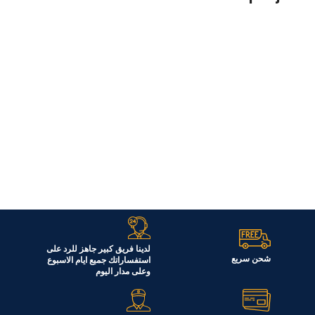
Et vestibulum quis a suspendisse
Decor
لدينا فريق كبير جاهز للرد على
شحن سريع
استفساراتك جميع ايام الاسبوع
وعلى مدار اليوم