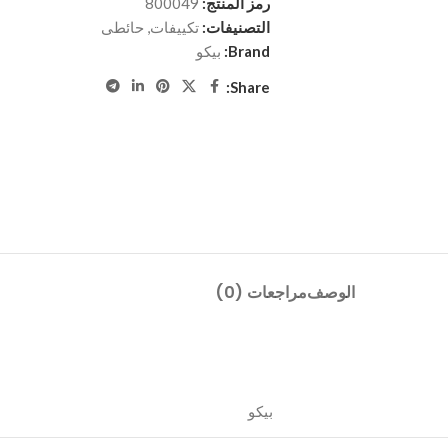
رمز المنتج:
800049
التصنيفات:
تكييفات
,
حائطى
Brand:
بيكو
Share:
الوصف
مراجعات (0)