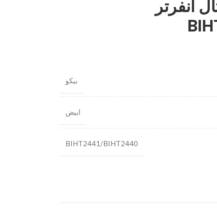
ل انفرتر
BIH
بيكو
ابيض
BIHT2441/BIHT2440