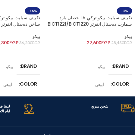
-16%
-3%
تكييف سبليت بيكو تركي 1.5 حصان بارد
سمارت ديجيتال انفرتر BICT1221/BICT1220
ساخن ديجيتال انفرتر 
HT1240X/BIHT1241X
بيكو
بيكو
,300
EGP
27,600
EGP
36,200
EGP
28,450
EGP
إضافة إلى السلة
إضافة إلى السلة
BRAND
BRAND
بيكو
بيكو
COLOR
COLOR
ابيض
ابيض
الموديل
الموديل
T1241X
BICT1221/BICT1220
شحن سريع
لدينا ف
ايام ال