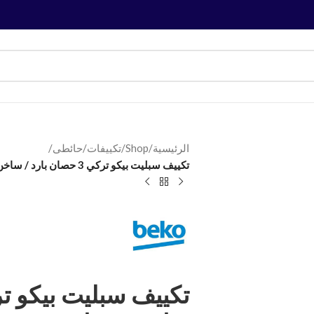
الرئيسية
/
Shop
/
تكييفات
/
حائطى
/
تكييف سبليت بيكو تركي 3 حصان بارد / ساخن سمارت ديجيتال انفرتر BIHT2441/BIHT2440