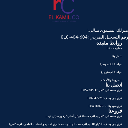
منزلك، بمستوى مثالي!
رقم التسجيل الضريبي: 684-404-818
روابط مفيدة
معلومات عنا
اتصل بنا
سياسة الخصوصية
سياسة الإسترجاع
الشروط والأحكام
اتصل بنا
فرع مصطفى كامل: 035253600
فرع أبو يوسف: 034347251
فرع سبع بنات: 034813486
فروعنا
فرع مصطفى كامل بجانب محطة توتال أمام كارفور سيتي لايت.
فرع أبو يوسف، الكيلو 18، بجانب سعد الجندي، بعد شارع الحديد والصلب، العامي، الإسكندرية.