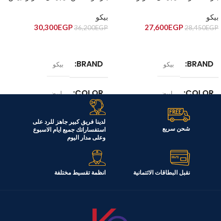
BIHT1240X/BIHT1241X
BICT1221/BICT1220
بيكو
بيكو
30,300
EGP
27,600
EGP
36,200
EGP
28,450
EGP
إضافة إلى السلة
إضافة إلى السلة
BRAND
BRAND
بيكو
بيكو
COLOR
COLOR
ابيض
ابيض
الموديل
الموديل
لدينا فريق كبير جاهز للرد على
شحن سريع
استفساراتك جميع ايام الاسبوع
وعلى مدار اليوم
BIHT1240X/BIHT1241X
BICT1221/BICT1220
نقبل البطاقات الائتمانية
انظمة تقسيط مختلفة