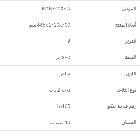
الموديل
RDNE420KD
أبعاد المنتج
665x1720x700 ملم
انفرتر
لا
السعة
390 لتر
اللون
سلفر
نوع الثلاجة
رقم خدمة بيكو
‎16165
الضمان
10 سنوات