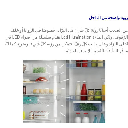
رؤية واضحة من الداخل
من الصعب أحيانًا رؤية كلّ شيء في البرّاد، خصوصًا في الزّوايا أو خلف
الرّفوف. ولكن إضاءة Led Illumination تقدّم سلسلة من أضواء LED في
أعلى البرّاد وعلى جانب كلّ رفّ لتتمكن من رؤية كلّ شيء بوضوح. كما أنّه
موفّر للطّاقة بالنّسبة للإضاءة العاديّة.