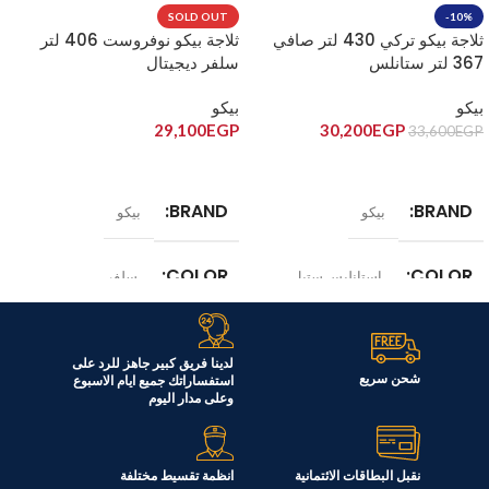
SOLD OUT
-10%
ثلاجة بيكو تركي 430 لتر صافي
ثلاجة بيكو نوفروست 406 لتر
367 لتر ستانلس
سلفر ديجيتال
RDNE455M20XBIDS
RDNE430K02DX
بيكو
بيكو
29,100
EGP
30,200
EGP
33,600
EGP
إضافة إلى السلة
قراءة المزيد
BRAND
BRAND
بيكو
بيكو
COLOR
COLOR
استانليس ستيل
سلفر
الموديل
الموديل
RDNE430K02DX
لدينا فريق كبير جاهز للرد على
شحن سريع
استفساراتك جميع ايام الاسبوع
RDNE455M20XBIDS
وعلى مدار اليوم
السعة
367 لتر
السعة
406 لتر
نقبل البطاقات الائتمانية
انظمة تقسيط مختلفة