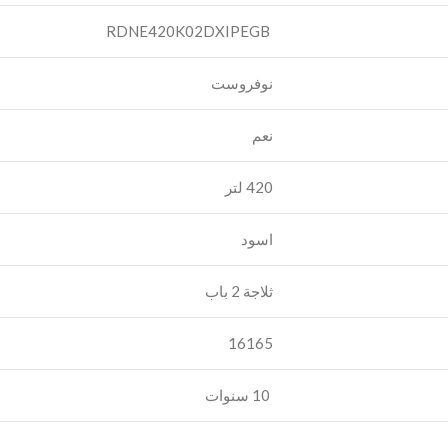
RDNE420K02DXIPEGB
نوفروست
نعم
420 لتر
اسود
‎16165
10 سنوات