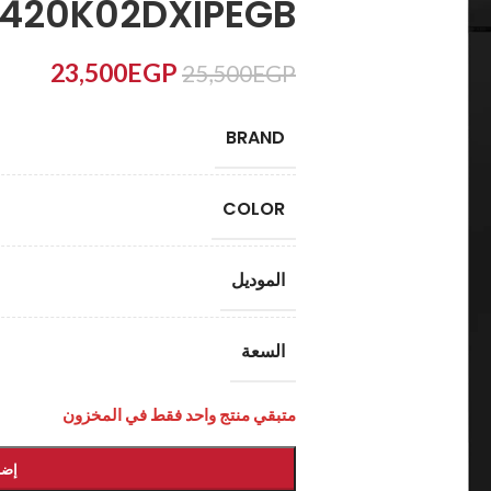
420K02DXIPEGB
23,500
EGP
25,500
EGP
BRAND
COLOR
الموديل
السعة
متبقي منتج واحد فقط في المخزون
إضا