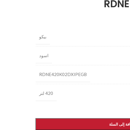
RDNE
بيكو
اسود
RDNE420K02DXIPEGB
420 لتر
فة إلى السلة