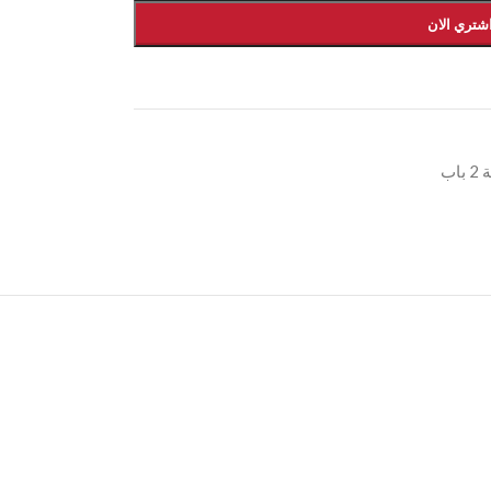
شتري الان
باب