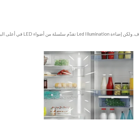
من الصعب أحيانًا رؤية كلّ شيء في البرّا