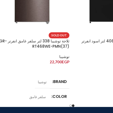
SOLD OUT
ثلاجة بيكو نوفروست 408 لتر اسود انفرتر
ثلاجة توشيبا 338 لتر سلفر غامق انفرتر
RT468WE-PMN(37)
توشيبا
22,700
EGP
قراءة المزيد
BRAND
توشيبا
COLOR
سلفر غامق
الموديل
RDNE4
GR-RT468WE-PMN(37)