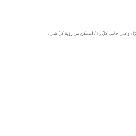
د، خصوصًا في الزّوايا أو خلف الرّفوف. ولكن إضاءة Led Illumination تقدّم سلسلة من أضواء LED في أعلى البرّاد وعلى جانب كلّ رفّ لتتمكن من رؤية كلّ شيء