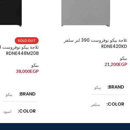
ثلاجة بيكو نوفروست 390 لتر سلفر
SOLD OUT
RDNE420KD
RDNE448M20B
بيكو
21,200
EGP
بيكو
38,000
EGP
إضافة إلى السلة
قراءة المزيد
BRAND
بيكو
BRAND
بيكو
COLOR
سلفر
COLOR
اسود
الموديل
RDNE420KD
الموديل
48M20B