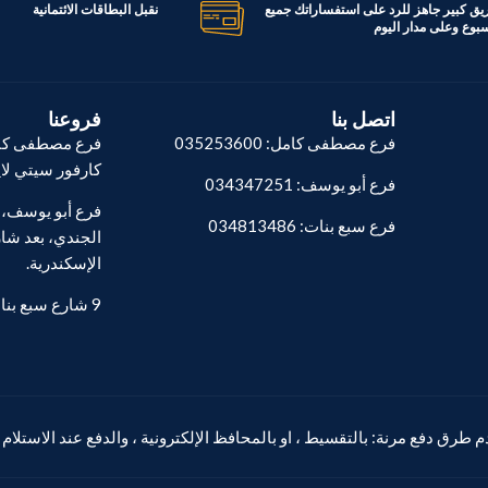
ريق كبير جاهز للرد على استفساراتك جميع
نقبل البطاقات الائتمانية
اسبوع وعلى مدار اليوم
السعة
338 لتر
اتصل بنا
فروعنا
فرع مصطفى كامل: 035253600
فرع مصطفى كام
كارفور سيتي لا
فرع أبو يوسف: 034347251
فرع سبع بنات: 034813486
الجندي، بعد شار
الإسكندرية.
9 شارع سبع بنات - المنشية.
 طرق دفع مرنة: بالتقسيط ، او بالمحافظ الإلكترونية ، والدفع عند الاستلام