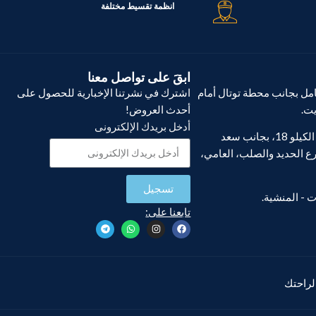
انظمة تقسيط مختلفة
COLOR
السعة
استانليس ستيل
535 لتر
ابقَ على تواصل معنا
ل بجانب محطة توتال أمام
اشترك في نشرتنا الإخبارية للحصول على
يت.
أحدث العروض!
أدخل بريدك الإلكترونى
فرع أبو يوسف، الكيلو 18، بجانب سعد
ع الحديد والصلب، العامي،
تسجيل
تابعنا على:
 لراحتك