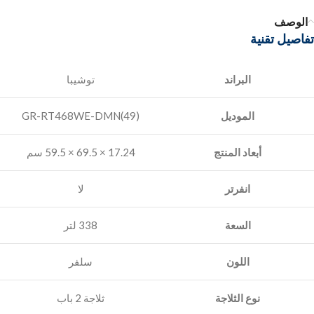
الوصف
تفاصيل تقنية
البراند
الموديل
‎GR-RT468WE-DMN(49)
أبعاد المنتج
17.24 × 69.5 × 59.5 سم
انفرتر
السعة
‎338 لتر
اللون
سلفر
نوع الثلاجة