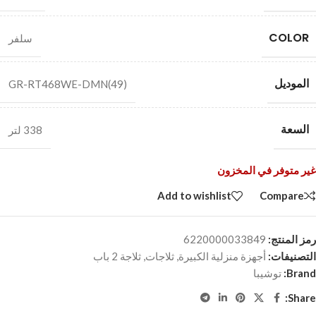
COLOR
سلفر
الموديل
GR-RT468WE-DMN(49)
السعة
338 لتر
غير متوفر في المخزون
Add to wishlist
Compare
رمز المنتج:
6220000033849
التصنيفات:
أجهزة منزلية الكبيرة
,
ثلاجات
,
ثلاجة 2 باب
Brand:
توشيبا
Share: