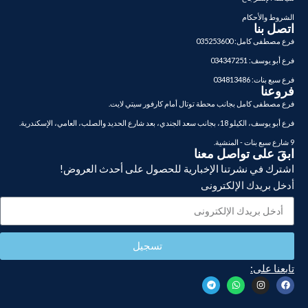
الشروط والأحكام
اتصل بنا
فرع مصطفى كامل: 035253600
فرع أبو يوسف: 034347251
فرع سبع بنات: 034813486
فروعنا
فرع مصطفى كامل بجانب محطة توتال أمام كارفور سيتي لايت.
فرع أبو يوسف، الكيلو 18، بجانب سعد الجندي، بعد شارع الحديد والصلب، العامي، الإسكندرية.
9 شارع سبع بنات - المنشية.
ابقَ على تواصل معنا
اشترك في نشرتنا الإخبارية للحصول على أحدث العروض!
أدخل بريدك الإلكترونى
تسجيل
تابعنا على: