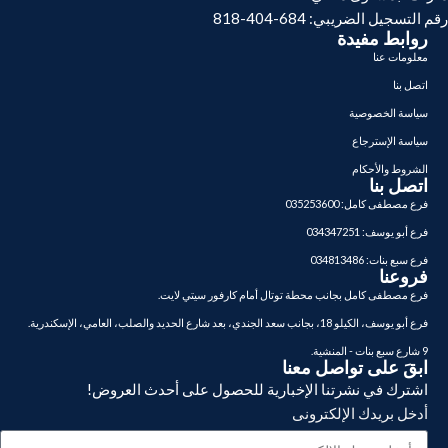
رقم التسجيل الضريبي: 684-404-818
روابط مفيدة
معلومات عنا
اتصل بنا
سياسة الخصوصية
سياسة الإسترجاع
الشروط والأحكام
اتصل بنا
فرع مصطفى كامل: 035253600
فرع أبو يوسف: 034347251
فرع سبع بنات: 034813486
فروعنا
فرع مصطفى كامل بجانب محطة توتال أمام كارفور سيتي لايت.
فرع أبو يوسف، الكيلو 18، بجانب سعد الجندي، بعد شارع الحديد والصلب، العامي، الإسكندرية.
9 شارع سبع بنات - المنشية.
ابقَ على تواصل معنا
اشترك في نشرتنا الإخبارية للحصول على أحدث العروض!
أدخل بريدك الإلكترونى