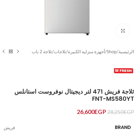
Click to enlarge
الرئيسية
/
Shop
/
أجهزة منزلية الكبيرة
/
ثلاجات
/
ثلاجة 2 باب
ثلاجة فريش 471 لتر ديجيتال نوفروست استانلس
FNT-MS580YT
26,600
EGP
28,250
EGP
BRAND
فريش