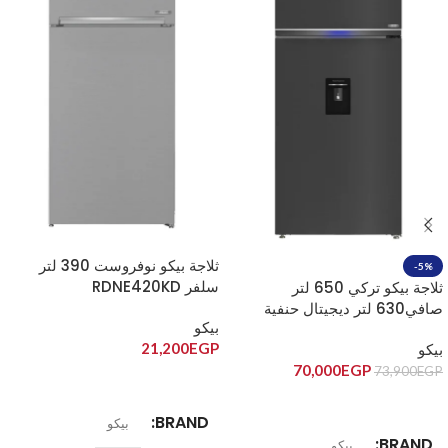
ثلاجة بيكو نوفروست 390 لتر
-5%
سلفر RDNE420KD
ثلاجة بيكو تركي 650 لتر
صافي630 لتر ديجيتال حنفية
بيكو
سلفر غامق RDNE650E60ZXR
21,200
EGP
بيكو
70,000
EGP
73,900
EGP
إضافة إلى السلة
إضافة إلى السلة
BRAND
بيكو
BRAND
بيكو