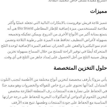
السريع مفيدة بشكل خاص لتجميد البقالة.
مميزات
تتميز ثلاجة فريش نوفروست بالابتكارات التالية التي تجعله عمليًا وأكثر
ملاءمة للمستخدمين. ميزة إضافية للإطار المطاطي Bio Shield هي أنه
يتمتع بمتانة أكبر من الأنواع الأخرى من الدروع، ويمكن تفكيكه وتجميعه
بسهولة لأغراض التنظيف. تحافظ هذه الميزة على رطوبة الثلاجة وتضمن
عدم نمو البكتيريا والعفن على الجدران. تساهم الميزة الإضافية لوحدة الثلج
المتحركة أيضًا في توفير الراحة للمنتج من خلال السماح بسهولة تخزين
ونقل صينية الثلج من أجل الحصول على إمداد جاهز من الثلج في أي وقت.
حلول التخزين المتخصصة
يأتي مزودًا بأرفف مخصصة لتخزين أنواع مختلفة من الأطعمة لتجنب التلوث
المتبادل. كما أنها تحتوي على درج خاص للفواكه والخضروات وهو مفيد جدًا
في الحفاظ على نضارة هذه المنتجات. رف المنطقة الطازجة مخصص
لتخزين اللحوم أو الدواجن أو المأكولات البحرية للحفاظ على درجة حرارتها
المناسبة مع الحفاظ على جودة المنتجات وطعمها. تتيح هذه الأرفف