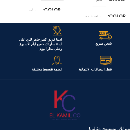
COLOR
سلفر
COLOR
سلفر غامق
الموديل
RDNE420KD
الموديل
RDNE650E60ZXR
لدينا فريق كبير جاهز للرد على
السعة
شحن سريع
استفساراتك جميع ايام الاسبوع
390 لتر
وعلى مدار اليوم
السعة
630 لتر
نقبل البطاقات الائتمانية
انظمة تقسيط مختلفة
منزلك، بمستوى مثالي!