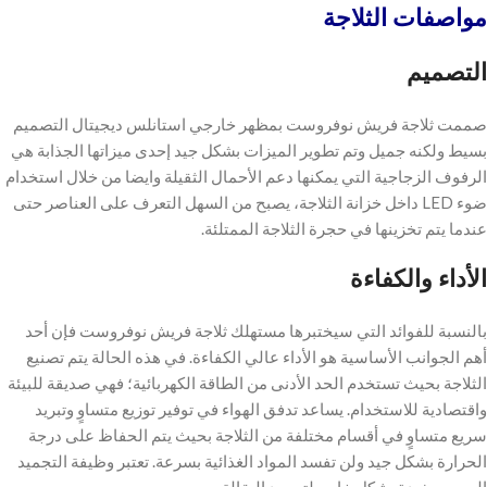
مواصفات الثلاجة
التصميم
صممت ثلاجة فريش نوفروست بمظهر خارجي استانلس ديجيتال التصميم
بسيط ولكنه جميل وتم تطوير الميزات بشكل جيد إحدى ميزاتها الجذابة هي
الرفوف الزجاجية التي يمكنها دعم الأحمال الثقيلة وايضا من خلال استخدام
ضوء LED داخل خزانة الثلاجة، يصبح من السهل التعرف على العناصر حتى
عندما يتم تخزينها في حجرة الثلاجة الممتلئة.
الأداء والكفاءة
بالنسبة للفوائد التي سيختبرها مستهلك ثلاجة فريش نوفروست فإن أحد
أهم الجوانب الأساسية هو الأداء عالي الكفاءة. في هذه الحالة يتم تصنيع
الثلاجة بحيث تستخدم الحد الأدنى من الطاقة الكهربائية؛ فهي صديقة للبيئة
واقتصادية للاستخدام. يساعد تدفق الهواء في توفير توزيع متساوٍ وتبريد
سريع متساوٍ في أقسام مختلفة من الثلاجة بحيث يتم الحفاظ على درجة
الحرارة بشكل جيد ولن تفسد المواد الغذائية بسرعة. تعتبر وظيفة التجميد