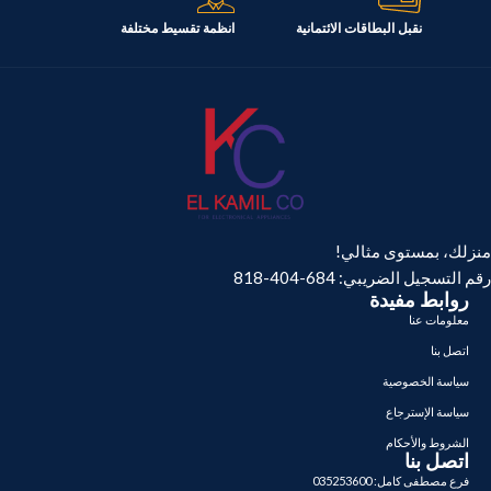
نقبل البطاقات الائتمانية
انظمة تقسيط مختلفة
السعة
338 لتر
منزلك، بمستوى مثالي!
رقم التسجيل الضريبي: 684-404-818
روابط مفيدة
معلومات عنا
اتصل بنا
سياسة الخصوصية
سياسة الإسترجاع
الشروط والأحكام
اتصل بنا
فرع مصطفى كامل: 035253600