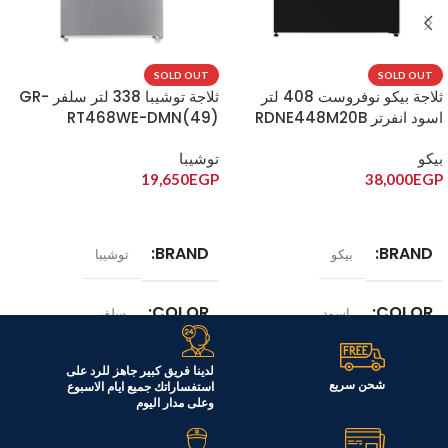
SOLD OUT
SOLD OUT
ثلاجة بيكو نوفروست 408 لتر
ثلاجة توشيبا 338 لتر سلفر GR-
اسود انفرتر RDNE448M20B
RT468WE-DMN(49)
بيكو
توشيبا
19,650
EGP
38,000
EGP
قراءة المزيد
قراءة المزيد
BRAND
BRAND
بيكو
توشيبا
COLOR
COLOR
اسود
سلفر
الموديل
الموديل
لدينا فريق كبير جاهز للرد على
RDNE448M20B
شحن سريع
استفساراتك جميع ايام الاسبوع
وعلى مدار اليوم
GR-RT468WE-DMN(49)
السعة
408 لتر