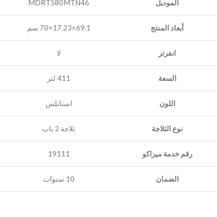
الموديل
MDRT580MTN46
أبعاد المنتج
69.1×17.23×70 سم
انفرتر
السعة
‎411 لتر
اللون
استانلس
نوع الثلاجة
رقم خدمة ميراكو
19111
الضمان
10 سنوات