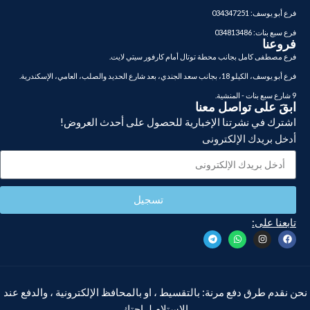
فرع أبو يوسف: 034347251
فرع سبع بنات: 034813486
فروعنا
فرع مصطفى كامل بجانب محطة توتال أمام كارفور سيتي لايت.
فرع أبو يوسف، الكيلو 18، بجانب سعد الجندي، بعد شارع الحديد والصلب، العامي، الإسكندرية.
9 شارع سبع بنات - المنشية.
ابقَ على تواصل معنا
اشترك في نشرتنا الإخبارية للحصول على أحدث العروض!
أدخل بريدك الإلكترونى
تسجيل
تابعنا على:
نحن نقدم طرق دفع مرنة: بالتقسيط ، او بالمحافظ الإلكترونية ، والدفع عند
الاستلام لراحتك