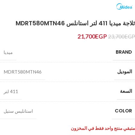
ثلاجة ميديا 411 لتر استانلس MDRT580MTN46
21,700
EGP
23,700
EGP
BRAND
ميديا
الموديل
MDRT580MTN46
السعة
411 لتر
COLOR
استانليس ستيل
متبقي منتج واحد فقط في المخزون