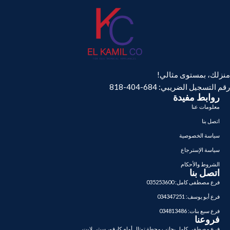
منزلك، بمستوى مثالي!
رقم التسجيل الضريبي: 684-404-818
روابط مفيدة
معلومات عنا
اتصل بنا
سياسة الخصوصية
سياسة الإسترجاع
الشروط والأحكام
اتصل بنا
فرع مصطفى كامل: 035253600
فرع أبو يوسف: 034347251
فرع سبع بنات: 034813486
فروعنا
فرع مصطفى كامل بجانب محطة توتال أمام كارفور سيتي لايت.