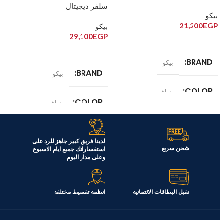
سلفر ديجيتال
بيكو
RDNE455M20XBIDS
21,200
EGP
بيكو
29,100
EGP
إضافة إلى السلة
قراءة المزيد
BRAND
بيكو
BRAND
بيكو
COLOR
سلفر
COLOR
سلفر
الموديل
RDNE420KD
الموديل
لدينا فريق كبير جاهز للرد على
السعة
شحن سريع
استفساراتك جميع ايام الاسبوع
390 لتر
RDNE455M20XBIDS
وعلى مدار اليوم
السعة
406 لتر
نقبل البطاقات الائتمانية
انظمة تقسيط مختلفة