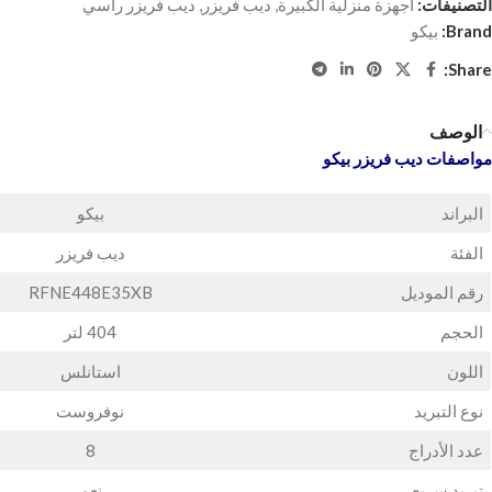
التصنيفات:
أجهزة منزلية الكبيرة
,
ديب فريزر
,
ديب فريزر راسي
Brand:
بيكو
Share:
الوصف
مواصفات ديب فريزر بيكو
البراند
بيكو
الفئة
ديب فريزر
رقم الموديل
RFNE448E35XB
الحجم
404 لتر
اللون
استانلس
نوع التبريد
نوفروست
عدد الأدراج
8
تبريد سريع
نعم