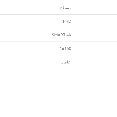
مسطح
FHD
SMART 4K
‎16150
عامان