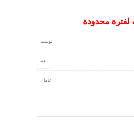
 لفترة محدودة
توشيبا
نعم
عامان