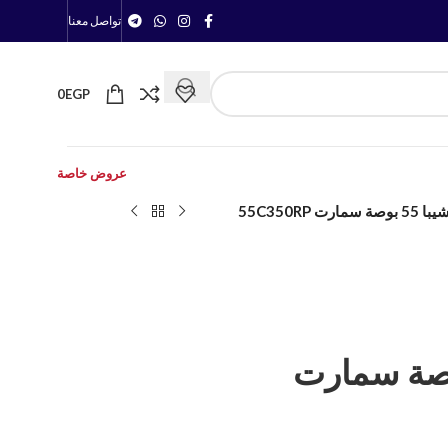
تواصل معنا
0
EGP
عروض خاصة
رت 55C350RP
وشيبا 55 بوصة سمارت