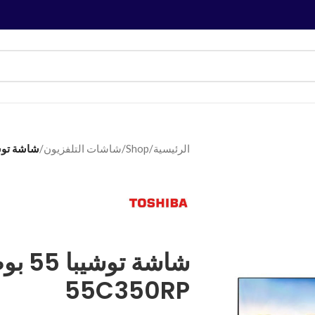
الرئيسية
/
Shop
/
شاشات التلفزيون
/
شاشة توشيبا 55 بوصة سما
شاشة ت
55C350RP