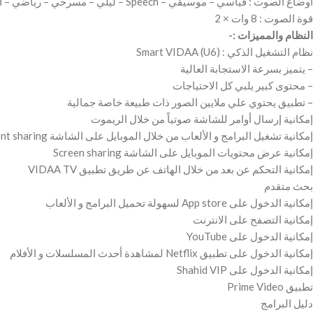
أوضاع الصوت : قياسي – موسيقي – Speech – ليلي – مسرحي – رياضي – أوتوماتيك
قوة الصوت : 8 وات × 2
النظام والمميزات :-
نظام التشغيل الذكي : Smart VIDAA (U6)
– يتميز بسرعة الاستجابة العالية
– محتوى كبير يلبي كل الاحتياجات
– تطبيق يحتوي علي ملايين الصور ذات طبيعة خاصة جمالية
إمكانية إرسال أوامر للشاشة صوتياً من خلال الريموت
إمكانية تشغيل البرامج و الألعاب من خلال الموبايل على الشاشة Content sharing
إمكانية عرض محتويات الموبايل على الشاشة Screen sharing
إمكانية التحكم عن بعد من خلال الهاتف عن طريق تطبيق VIDAA TV
بحث متقدم
إمكانية الدخول على App store لسهولة تحميل البرامج و الألعاب
إمكانية التصفح على الانترنت
إمكانية الدخول على YouTube
إمكانية الدخول على تطبيق Netflix لمشاهدة أحدث المسلسلات و الأفلام
إمكانية الدخول على Shahid VIP
تطبيق Prime Video
دليل البرامج