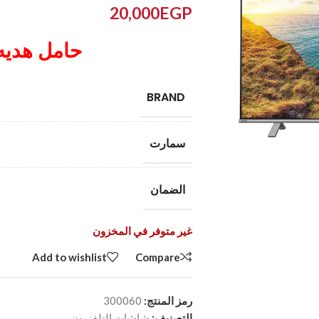
20,000
EGP
حامل هديه
BRAND
سمارت
الضمان
غير متوفر في المخزون
Add to wishlist
Compare
رمز المنتج:
300060
التصنيف:
شاشات التلفزيون