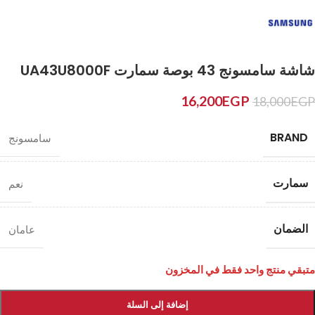
شاشة سامسونج 43 بوصة سمارت UA43U8000F
16,200
EGP
18,000
EGP
BRAND
سامسونج
سمارت
نعم
الضمان
عامان
متبقي منتج واحد فقط في المخزون
إضافة إلى السلة