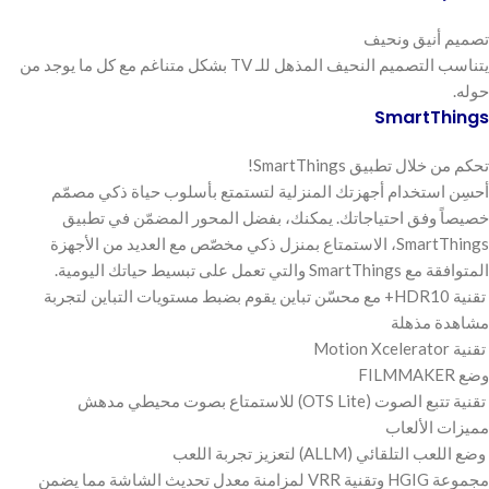
تصميم أنيق ونحيف
يتناسب التصميم النحيف المذهل للـ TV بشكل متناغم مع كل ما يوجد من
حوله.
SmartThings
تحكم من خلال تطبيق SmartThings!
أحسِن استخدام أجهزتك المنزلية لتستمتع بأسلوب حياة ذكي مصمّم
خصيصاً وفق احتياجاتك. يمكنك، بفضل المحور المضمّن في تطبيق
SmartThings، الاستمتاع بمنزل ذكي مخصّص مع العديد من الأجهزة
المتوافقة مع SmartThings والتي تعمل على تبسيط حياتك اليومية.
تقنية HDR10+ مع محسّن تباين يقوم بضبط مستويات التباين لتجربة
مشاهدة مذهلة
تقنية Motion Xcelerator
وضع FILMMAKER
تقنية تتبع الصوت (OTS Lite) للاستمتاع بصوت محيطي مدهش
مميزات الألعاب
وضع اللعب التلقائي (ALLM) لتعزيز تجربة اللعب
مجموعة HGIG وتقنية VRR لمزامنة معدل تحديث الشاشة مما يضمن