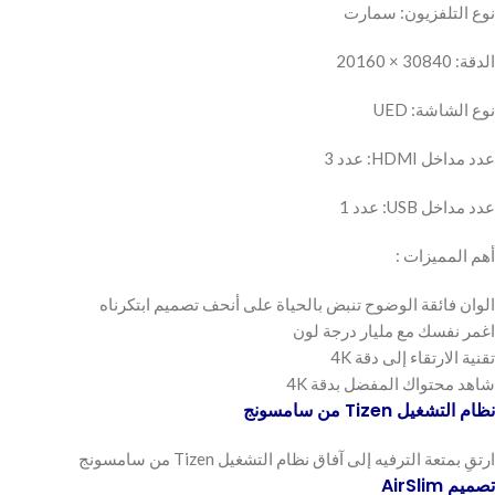
نوع التلفزيون: سمارت
الدقة: 30840 × 20160
نوع الشاشة: UED
عدد مداخل HDMI: عدد 3
عدد مداخل USB: عدد 1
أهم المميزات :
الوان فائقة الوضوح تنبض بالحياة على أنحف تصميم ابتكرناه
اغمر نفسك مع مليار درجة لون
تقنية الارتقاء إلى دقة 4K
شاهد محتواك المفضل بدقة 4K
نظام التشغيل Tizen من سامسونج
ارتقِ بمتعة الترفيه إلى آفاق نظام التشغيل Tizen من سامسونج
تصميم AirSlim