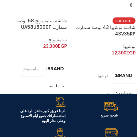
شاشة سامسونج 58 بوصة
SOLD OUT
سمارت UA58U8000F
شاشة توشيبا 43 بوصة سمارت
43V35RP
سامسونج
23,300
EGP
توشيبا
12,300
EGP
إضافة إلى السلة
قراءة المزيد
BRAND
سامسونج
BRAND
توشيبا
سمارت
نعم
سمارت
نعم
الضمان
عامان
الضمان
لدينا فريق كبير جاهز للرد على
عامان
شحن سريع
استفساراتك جميع ايام الاسبوع
وعلى مدار اليوم