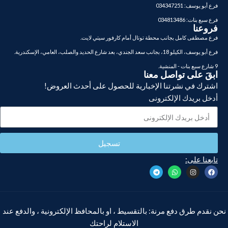
فرع أبو يوسف: 034347251
فرع سبع بنات: 034813486
فروعنا
فرع مصطفى كامل بجانب محطة توتال أمام كارفور سيتي لايت.
فرع أبو يوسف، الكيلو 18، بجانب سعد الجندي، بعد شارع الحديد والصلب، العامي، الإسكندرية.
9 شارع سبع بنات - المنشية.
ابقَ على تواصل معنا
اشترك في نشرتنا الإخبارية للحصول على أحدث العروض!
أدخل بريدك الإلكترونى
تسجيل
تابعنا على:
نحن نقدم طرق دفع مرنة: بالتقسيط ، او بالمحافظ الإلكترونية ، والدفع عند
الاستلام لراحتك