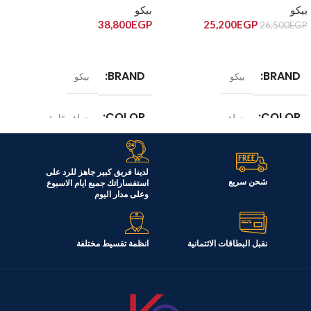
بيكو
بيكو
38,800
EGP
25,200
EGP
26,500
EGP
إضافة إلى السلة
قراءة المزيد
BRAND
BRAND
بيكو
بيكو
COLOR
COLOR
سلفر
سلفر غامق
الموديل
الموديل
لدينا فريق كبير جاهز للرد على
شحن سريع
استفساراتك جميع ايام الاسبوع
RDNG551M20TXBR
RDNE420K02DXITEG
وعلى مدار اليوم
السعة
السعة
450 لتر
406 لتر
نقبل البطاقات الائتمانية
انظمة تقسيط مختلفة