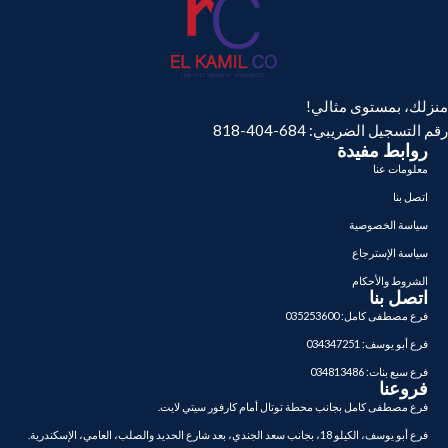
منزلك، بمستوى مثالي!
رقم التسجيل الضريبي: 684-404-818
روابط مفيدة
معلومات عنا
اتصل بنا
سياسة الخصوصية
سياسة الإسترجاع
الشروط والأحكام
اتصل بنا
فرع مصطفى كامل: 035253600
فرع أبو يوسف: 034347251
فرع سبع بنات: 034813486
فروعنا
فرع مصطفى كامل بجانب محطة توتال أمام كارفور سيتي لايت.
فرع أبو يوسف، الكيلو 18، بجانب سعد الجندي، بعد شارع الحديد والصلب، العامي، الإسكندرية.