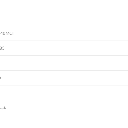
40MCI
5×60×60
0
غسا
5