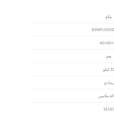
B3WFU5010
8
1 كيلو
رمادي
لة ملابس
1616