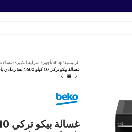
الرئيسية
/
Shop
/
أجهزة منزلية الكبيرة
/
غسالات
غسالة بيكو تركي 10 كيلو 1600 لفة رمادي باب اسود شاشة ديجيتال B3WFU501040MCI