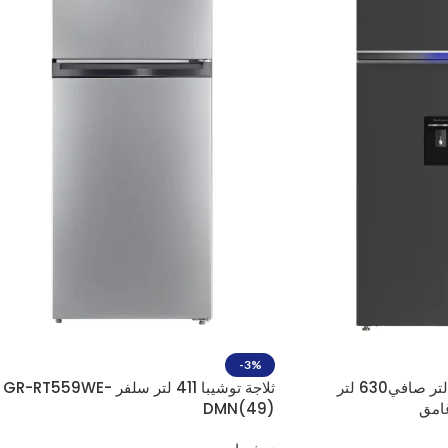
-3%
ثلاجة بيكو تركي 650 لتر صافي630 لتر
ثلاجة توشيبا 411 لتر سلفر GR-RT559WE-
غامق
DMN(49)