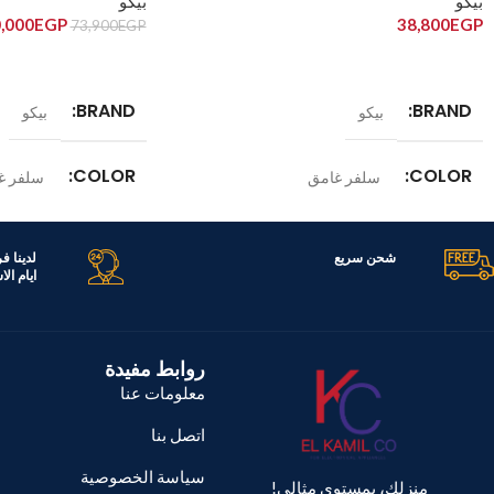
بيكو
بيكو
,000
EGP
38,800
EGP
73,900
EGP
قراءة المزيد
إضافة إلى السلة
BRAND
BRAND
بيكو
بيكو
COLOR
COLOR
سلفر غامق
سلفر غ
الموديل
الموديل
E60ZXR
RDNG551M20TXBR
شحن سريع
لدينا ف
ايام ال
السعة
السعة
406 لتر
630 لتر
روابط مفيدة
معلومات عنا
اتصل بنا
سياسة الخصوصية
منزلك، بمستوى مثالي!