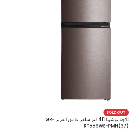
-6%
SOLD OUT
ثلاجة توشيبا 411 لتر سلفر غامق انفرتر GR-
RT559WE-PMN(37)
ستيل MDRB424FGN46