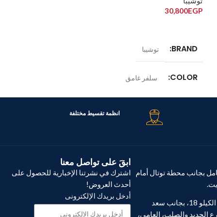
توشيبا
ميديا
00
EGP
30,800
EGP
23,000
EGP
قراءة المزيد
إضافة إلى السلة
BRAND
BRAND
توشيبا
ميديا
COLOR
COLOR
سلفر غامق
است
الموديل
الموديل
N46
GR-RT559WE-PMN(37)
انظمة تقسيط مختلفة
السعة
السعة
411 لتر
310 لتر
ابقَ على تواصل معنا
ل بجانب محطة توتال أمام
اشترك في نشرتنا الإخبارية للحصول على
يت.
أحدث العروض!
أدخل بريدك الإلكترونى
فرع أبو يوسف، الكيلو 18، بجانب سعد
ع الحديد والصلب، العامي،