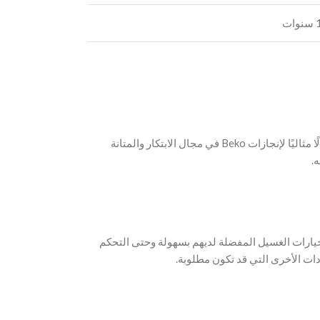
ات
تحميل أمامي سعة 10 كجم باللون الفضي B3WFU501040MCI مثالًا لابتكار الغسالات الذي يلبي متطلبات الغسيل للأسر المعاصرة. يعد هذا الجهاز مثالًا مثاليًا لإنجازات Beko في مجال الابتكار والمتانة
خيارات الغسيل المفضلة لديهم بسهولة وحتى التحكم
ات الأخرى التي قد تكون مطلوبة.