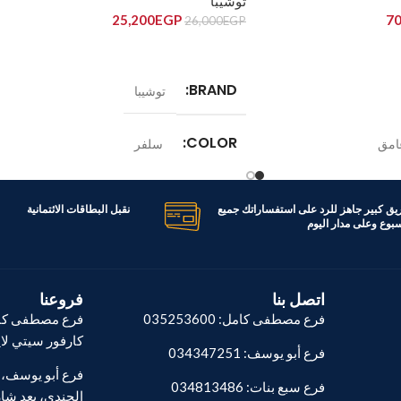
توشيبا
25,200
EGP
70
26,000
EGP
إضافة إلى السلة
BRAND
توشيبا
COLOR
امق
سلفر
الموديل
GR-RT559WE-DMN(49)
RDNE650
ريق كبير جاهز للرد على استفساراتك جميع
نقبل البطاقات الائتمانية
اسبوع وعلى مدار اليوم
السعة
411 لتر
اتصل بنا
فروعنا
فرع مصطفى كامل: 035253600
فرع مصطفى كام
كارفور سيتي لا
فرع أبو يوسف: 034347251
فرع سبع بنات: 034813486
الجندي، بعد شار