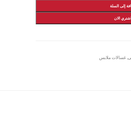
فة إلى السلة
شتري الان
ى
,
غسالات ملابس