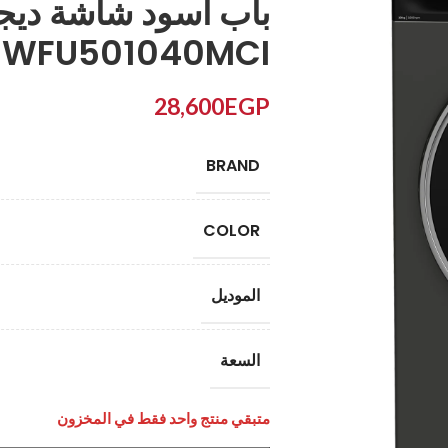
باب اسود شاشة ديجي
3WFU501040MCI
28,600
EGP
BRAND
COLOR
الموديل
السعة
متبقي منتج واحد فقط في المخزون