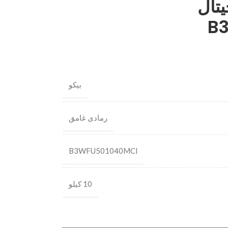
تال
B
بيكو
رمادى غامق
B3WFU501040MCI
10 كيلو