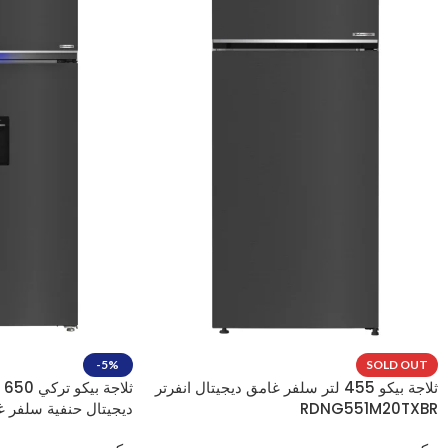
-5%
SOLD OUT
ثلاجة بيكو 455 لتر سلفر غامق ديجيتال انفرتر
RDNG551M20TXBR
ديجيتال حنفية سلفر 
RDNE650E60ZXR