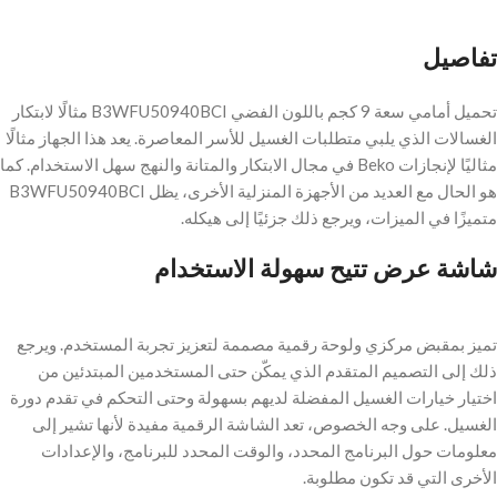
تفاصيل
تحميل أمامي سعة 9 كجم باللون الفضي B3WFU50940BCI مثالًا لابتكار
الغسالات الذي يلبي متطلبات الغسيل للأسر المعاصرة. يعد هذا الجهاز مثالًا
مثاليًا لإنجازات Beko في مجال الابتكار والمتانة والنهج سهل الاستخدام. كما
هو الحال مع العديد من الأجهزة المنزلية الأخرى، يظل B3WFU50940BCI
متميزًا في الميزات، ويرجع ذلك جزئيًا إلى هيكله.
شاشة عرض تتيح سهولة الاستخدام
تميز بمقبض مركزي ولوحة رقمية مصممة لتعزيز تجربة المستخدم. ويرجع
ذلك إلى التصميم المتقدم الذي يمكّن حتى المستخدمين المبتدئين من
اختيار خيارات الغسيل المفضلة لديهم بسهولة وحتى التحكم في تقدم دورة
الغسيل. على وجه الخصوص، تعد الشاشة الرقمية مفيدة لأنها تشير إلى
معلومات حول البرنامج المحدد، والوقت المحدد للبرنامج، والإعدادات
الأخرى التي قد تكون مطلوبة.