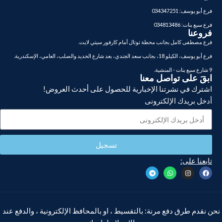
فرع أبو يوسف: 034347251
فرع سبع بنات: 034813486
فروعنا
فرع مصطفى كامل بجانب محطة توتال أمام كارفور سيتي لايت.
فرع أبو يوسف، الكيلو 18، بجانب سعد الجندي، بعد شارع الحديد والصلب، العامي، الإسكندرية.
9 شارع سبع بنات - المنشية.
ابقَ على تواصل معنا
اشترك في نشرتنا الإخبارية للحصول على أحدث العروض!
أدخل بريدك الإلكترونى
تسجيل
تابعنا على:
نحن نقدم طرق دفع مرنة: بالتقسيط ، او بالمحافظ الإلكترونية ، والدفع عند