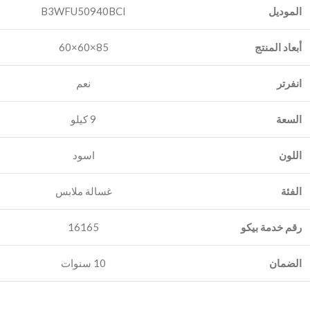
الموديل
B3WFU50940BCI
أبعاد المنتج
85×60×60
انفرتر
السعة
9 كيلو
اللون
اسود
الفئة
غسالة ملابس
رقم خدمة بيكو
16165
الضمان
10 سنوات