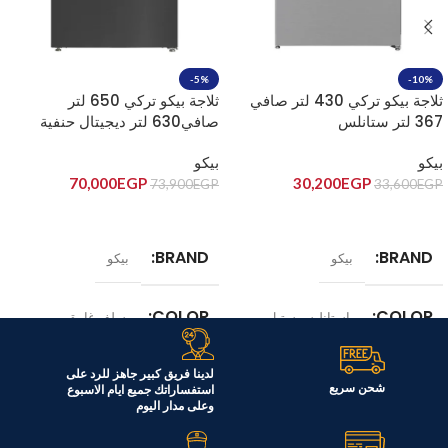
-5%
-10%
ثلاجة بيكو تركي 430 لتر صافي
ثلاجة بيكو تركي 650 لتر
367 لتر ستانلس
صافي630 لتر ديجيتال حنفية
RDNE430K02DX
سلفر غامق RDNE650E60ZXR
بيكو
بيكو
70,000
EGP
30,200
EGP
73,900
EGP
33,600
EGP
إضافة إلى السلة
إضافة إلى السلة
BRAND
BRAND
بيكو
بيكو
COLOR
COLOR
استانليس ستيل
سلفر غامق
الموديل
الموديل
لدينا فريق كبير جاهز للرد على
RDNE650E60ZXR
RDNE430K02DX
شحن سريع
استفساراتك جميع ايام الاسبوع
وعلى مدار اليوم
السعة
السعة
367 لتر
630 لتر