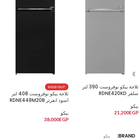
ثلاجة بيكو نوفروست 390 لتر
SOLD OUT
سلفر RDNE420KD
ثلاجة بيكو نوفروست 408 لتر
اسود انفرتر RDNE448M20B
بيكو
21,200
EGP
بيكو
38,000
EGP
إضافة إلى السلة
قراءة المزيد
BRAND
بيكو