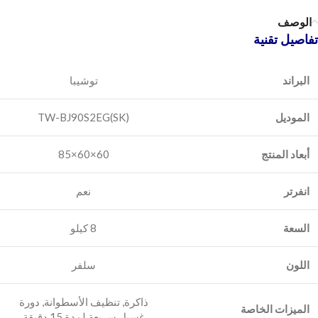
الوصف
تفاصيل تقنية
البراند
الموديل
TW-BJ90S2EG(SK)
أبعاد المنتج
60×60×85
انفرتر
السعة
8 كيلو
اللون
سلفر
‎ذاكرة, تنظيف الأسطوانة, دورة
الميزات الخاصة
غسيل سريعة لمدة 15 دقيقة