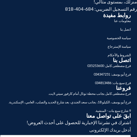
منزلك، بمستوى مثالي!
رقم التسجيل الضريبي: 684-404-818
روابط مفيدة
معلومات عنا
اتصل بنا
سياسة الخصوصية
سياسة الإسترجاع
الشروط والأحكام
اتصل بنا
فرع مصطفى كامل: 035253600
فرع أبو يوسف: 034347251
فرع سبع بنات: 034813486
فروعنا
فرع مصطفى كامل بجانب محطة توتال أمام كارفور سيتي لايت.
فرع أبو يوسف، الكيلو 18، بجانب سعد الجندي، بعد شارع الحديد والصلب، العامي، الإسكندرية.
9 شارع سبع بنات - المنشية.
ابقَ على تواصل معنا
اشترك في نشرتنا الإخبارية للحصول على أحدث العروض!
أدخل بريدك الإلكترونى