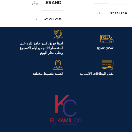
BRAND
بيكو
COLOR
سلفر
COLOR
اسود
الموديل
RDNE420KD
الموديل
RDNE448M20B
لدينا فريق كبير جاهز للرد على
السعة
شحن سريع
استفساراتك جميع ايام الاسبوع
390 لتر
وعلى مدار اليوم
السعة
408 لتر
نقبل البطاقات الائتمانية
انظمة تقسيط مختلفة