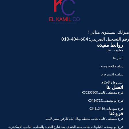
منزلك، بمستوى مثالي!
رقم التسجيل الضريبي: 684-404-818
روابط مفيدة
معلومات عنا
اتصل بنا
سياسة الخصوصية
سياسة الإسترجاع
الشروط والأحكام
اتصل بنا
فرع مصطفى كامل: 035253600
فرع أبو يوسف: 034347251
فرع سبع بنات: 034813486
فروعنا
فرع مصطفى كامل بجانب محطة توتال أمام كارفور سيتي لايت.
فرع أبو يوسف، الكيلو 18، بجانب سعد الجندي، بعد شارع الحديد والصلب، العامي، الإسكندرية.