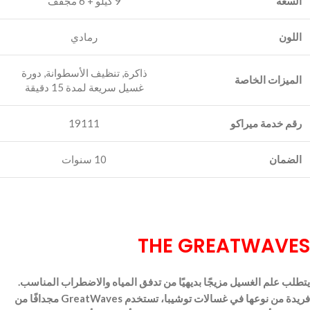
السعة
9 كيلو + 6 مجفف
اللون
رمادي
‎ذاكرة, تنظيف الأسطوانة, دورة
الميزات الخاصة
غسيل سريعة لمدة 15 دقيقة
رقم خدمة ميراكو
19111
الضمان
10 سنوات
THE GREATWAVES
يتطلب علم الغسيل مزيجًا بديهيًا من تدفق المياه والاضطراب المناسب.
فريدة من نوعها في غسالات توشيبا، تستخدم GreatWaves مجدافًا من