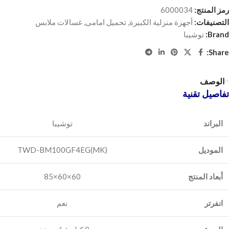
رمز المنتج:
6000034
التصنيفات:
أجهزة منزلية الكبيرة
,
تحميل امامى
,
غسالات ملابس
Brand:
توشيبا
Share:
الوصف
تفاصيل تقنية
البراند
الموديل
TWD-BM100GF4EG(MK)
أبعاد المنتج
60×60×85
انفرتر