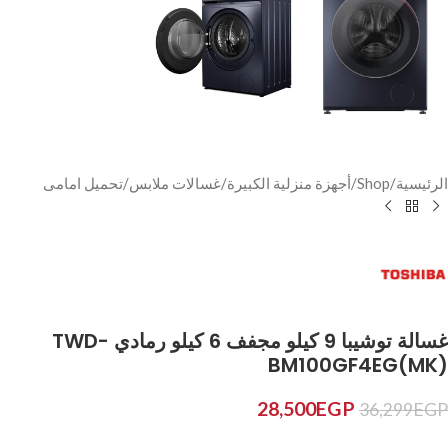
الرئيسية
/
Shop
/
أجهزة منزلية الكبيرة
/
غسالات ملابس
/
تحميل امامى
غسالة توشيبا 9 كيلو مجفف 6 كيلو رمادي TWD-
BM100GF4EG(MK)
28,500
EGP
36,299
EGP