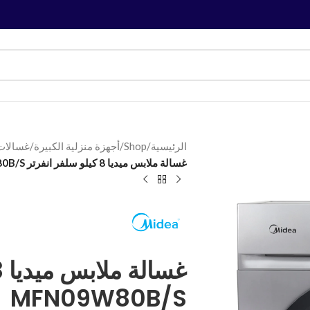
الرئيسية
/
Shop
/
أجهزة منزلية الكبيرة
/
غسالات
غسالة ملابس ميديا 8 كيلو سلفر انفرتر MFN09W80B/S
MFN09W80B/S