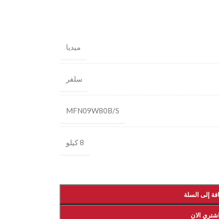
ميديا
سلفر
MFN09W80B/S
8 كيلو
فة إلى السلة
شتري الان