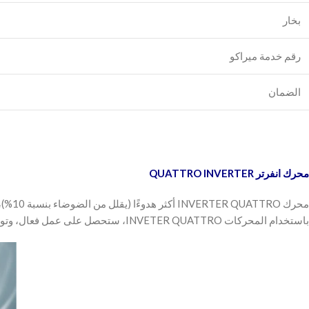
بخار
رقم خدمة ميراكو
الضمان
محرك انفرتر QUATTRO INVERTER
محرك INVERTER QUATTRO أكثر هدوءًا (يقلل من الضوضاء بنسبة 10%)، وفعال (ما يصل إلى 80% من الكفاءة)، ومتين (أكثر من 10 سنوات من العمر الافتراضي)
باستخدام المحركات INVETER QUATTRO، ستحصل على عمل فعال، وتوفير الطاقة، ومستويات ضوضاء منخفضة، وعمر افتراضي طويل جدًا.