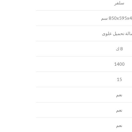
سلفر
850x595x سم
لة تحميل علوى
8 ك
1400
15
نعم
نعم
نعم