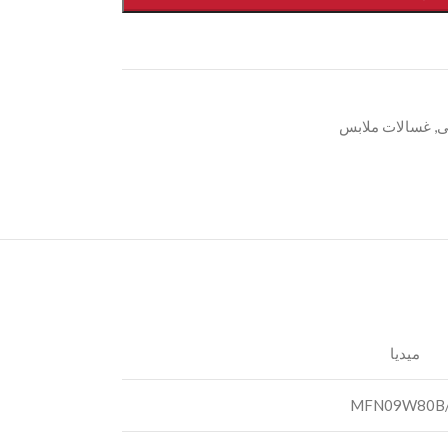
ى
,
غسالات ملابس
ميديا
MFN09W80B