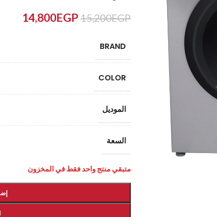
14,800
EGP
15,200
EGP
BRAND
COLOR
الموديل
السعة
متبقي منتج واحد فقط في المخزون
إضا
ا