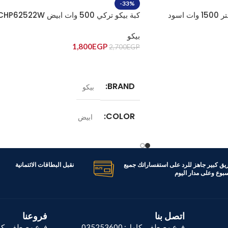
-33%
قلاية هوائية بيكو 4.7 لتر 1500 وات اسود
كبة بيكو تركي 500 وات ابيض CHP62522W
بيكو
1,800
EGP
2,700
EGP
إضافة إلى السلة
BRAND
بيكو
COLOR
ابيض
الموديل
CHP 62522 W
FR
ريق كبير جاهز للرد على استفساراتك جميع
نقبل البطاقات الائتمانية
اسبوع وعلى مدار اليوم
1500 وات
اتصل بنا
فروعنا
فرع مصطفى كامل: 035253600
فرع مصطفى كام