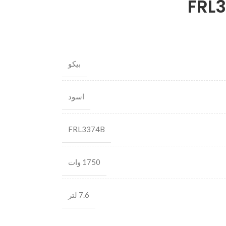
بيكو
اسود
FRL3374B
1750 وات
7.6 لتر