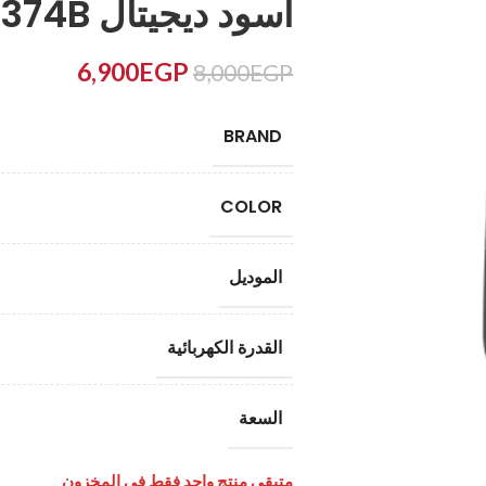
اسود ديجيتال FRL3374B
6,900
EGP
8,000
EGP
BRAND
COLOR
الموديل
القدرة الكهربائية
السعة
متبقي منتج واحد فقط في المخزون