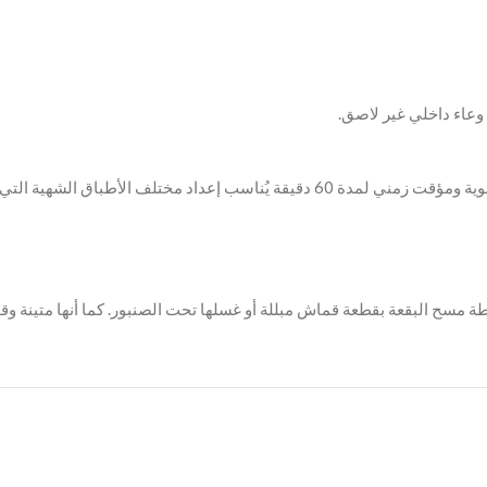
ة مسح البقعة بقطعة قماش مبللة أو غسلها تحت الصنبور. كما أنها متينة وق