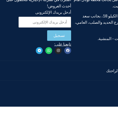
يت.
أحدث العروض!
أدخل بريدك الإلكترونى
فرع أبو يوسف، الكيلو 18، بجانب سعد
ع الحديد والصلب، العامي،
تسجيل
تابعنا على:
 لراحتك