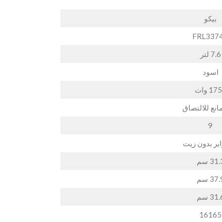
بيكو
FRL337
7.6 لتر
اسود
17 وات
انع للالتصاق
9
اير بدون زيت
31 سم
37 سم
31 سم
16165