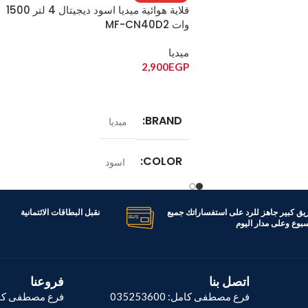
قلاية هوائية ميديا اسود ديجيتال 4 لتر 1500
وات MF-CN40D2
ميديا
2,900
EGP
قراءة المزيد
BRAND
ميديا
COLOR
اسود
TBN8
الموديل
MF-CN40D2
ريق كبير جاهز للرد على استفساراتك جميع
نقبل البطاقات الائتمانية
اسبوع وعلى مدار اليوم
800 وات
القدرة الكهربائية
1500 وات
اتصل بنا
فروعنا
السعة
4 لتر
فرع مصطفى كامل: 035253600
فرع مصطفى كام