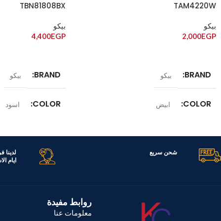
TBN81808BX
TAM4220W
بيكو
بيكو
4,400
EGP
2,000
EGP
إضافة إلى السلة
إضافة إلى السلة
BRAND
BRAND
بيكو
بيكو
COLOR
COLOR
ابيض
اسود
الموديل
الموديل
1808BX
TAM4220W
شحن سريع
لدينا ف
ايام ال
القدرة الكهربائية
الضمان
عام
روابط مفيدة
معلومات عنا