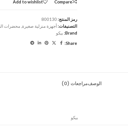
Add to wishlist
Compare
رمز المنتج:
800130
التصنيفات:
أجهزة منزلية صغيرة
,
محضرات الط
Brand:
بيكو
Share:
الوصف
مراجعات (0)