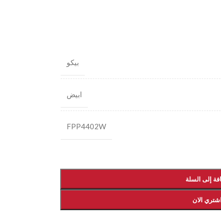
بيكو
ابيض
FPP4402W
فة إلى السلة
شتري الان