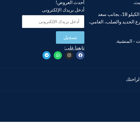
يت.
أحدث العروض!
أدخل بريدك الإلكترونى
فرع أبو يوسف، الكيلو 18، بجانب سعد
ع الحديد والصلب، العامي،
تسجيل
تابعنا على:
 لراحتك