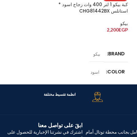
كبة بيكو 1 لتر 400 وات زجاج اسود *
كبة بيكو تركي 500 وات ابيض CHP62522W
استانلس CHG81442BX
بيكو
بيكو
EGP
800
2,700
EGP
2,200
EGP
إضافة إلى السلة
قراءة المزيد
BRAND
بيكو
BRAND
بيكو
COLOR
ابي
COLOR
اسود
الموديل
22 W
الموديل
CHG 81442 BX
انظمة تقسيط مختلفة
ابقَ على تواصل معنا
ل بجانب محطة توتال أمام
اشترك في نشرتنا الإخبارية للحصول على