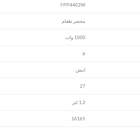
FPP4402W
محضر طعام
1000 وات
6
ابيض
27
1.2 لتر
16165