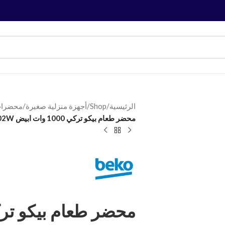
الرئيسية
/
Shop
/
أجهزة منزلية صغيرة
/
محضرات
محضر طعام بيكو تركي 1000 وات ابيض FPP4402W