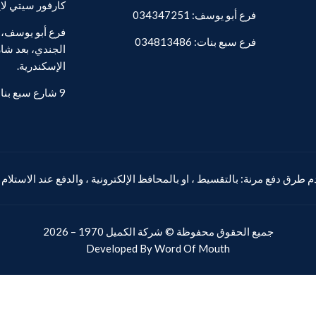
كارفور سيتي لا
فرع أبو يوسف: 034347251
فرع سبع بنات: 034813486
الجندي، بعد شار
الإسكندرية.
9 شارع سبع بنات - المنشية.
 طرق دفع مرنة: بالتقسيط ، او بالمحافظ الإلكترونية ، والدفع عند الاستلام
جميع الحقوق محفوظة ©
شركة الكميل
1970 – 2026
Developed By
Word Of Mouth