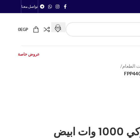
تواصل معنا
0
EGP
عروض خاصة
 الطعام
/
محضر طعام بيكو تركي 1000 وات ابيض