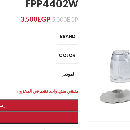
FPP4402W
3,500
EGP
5,000
EGP
BRAND
COLOR
الموديل
متبقي منتج واحد فقط في المخزون
إضا
ا