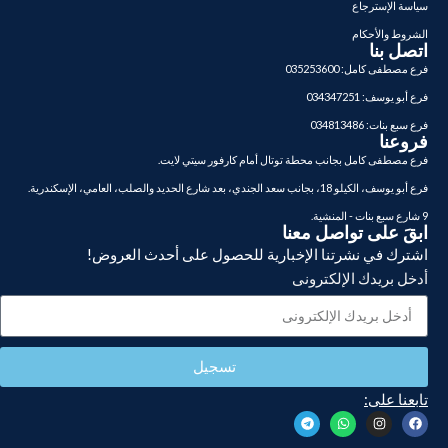
سياسة الإسترجاع
الشروط والأحكام
اتصل بنا
فرع مصطفى كامل: 035253600
فرع أبو يوسف: 034347251
فرع سبع بنات: 034813486
فروعنا
فرع مصطفى كامل بجانب محطة توتال أمام كارفور سيتي لايت.
فرع أبو يوسف، الكيلو 18، بجانب سعد الجندي، بعد شارع الحديد والصلب، العامي، الإسكندرية.
9 شارع سبع بنات - المنشية.
ابقَ على تواصل معنا
اشترك في نشرتنا الإخبارية للحصول على أحدث العروض!
أدخل بريدك الإلكترونى
تسجيل
تابعنا على: