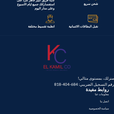
الموديل
الموديل
لدينا فريق كبير جاهز للرد على
FRL3374B
MM5371
شحن سريع
استفساراتك جميع ايام الاسبوع
وعلى مدار اليوم
القدرة الكهربائية
1750 وات
نقبل البطاقات الائتمانية
انظمة تقسيط مختلفة
السعة
7.6 لتر
منزلك، بمستوى مثالي!
رقم التسجيل الضريبي: 684-404-818
روابط مفيدة
معلومات عنا
اتصل بنا
سياسة الخصوصية