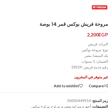
مروحة فريش بوكس قمر 14 بوصة
2,200
EGP
البراند: فريش
نوع: مروحة بوكس
بلد المنشا: مصر
الضمان: 5 سنوات
رقم خدمة فريش: 19059
غير متوفر في المخزون
Add to wishlist
Compare
رمز المنتج:
50000449914
التصنيفات:
أجهزة منزلية صغيرة
,
مراوح
,
مراوح بوكس