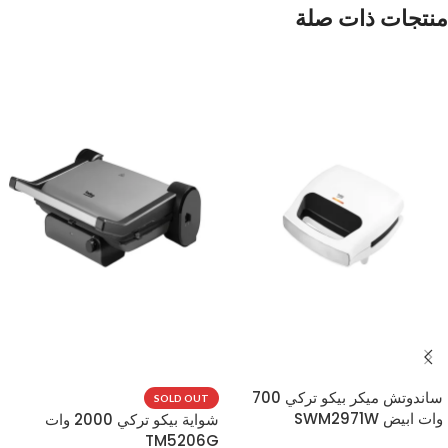
منتجات ذات صلة
ساندوتش ميكر بيكو تركي 700
SOLD OUT
وات ابيض SWM2971W
شواية بيكو تركي 2000 وات
TM5206G