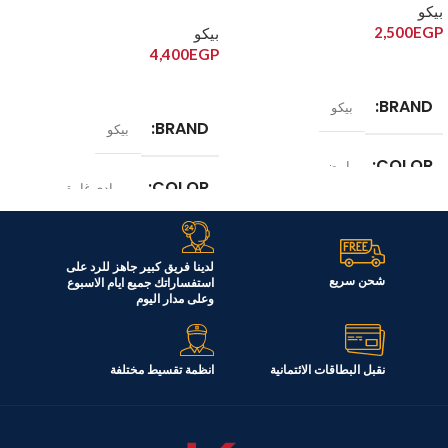
بيكو
2,500
EGP
بيكو
4,400
EGP
إضافة إلى السلة
قراءة المزيد
BRAND
بيكو
BRAND
بيكو
COLOR
ابيض
COLOR
رمادى غامق
الموديل
SWM2971W
الموديل
TM5206G
لدينا فريق كبير جاهز للرد على
شحن سريع
استفساراتك جميع ايام الاسبوع
وعلى مدار اليوم
نقبل البطاقات الائتمانية
انظمة تقسيط مختلفة