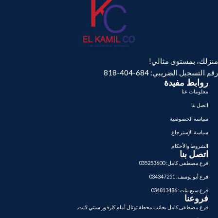
منزلك، بمستوى مثالي!
رقم التسجيل الضريبي: 684-404-818
روابط مفيدة
معلومات عنا
اتصل بنا
سياسة الخصوصية
سياسة الإسترجاع
الشروط والأحكام
اتصل بنا
فرع مصطفى كامل: 035253600
فرع أبو يوسف: 034347251
فرع سبع بنات: 034813486
فروعنا
فرع مصطفى كامل بجانب محطة توتال أمام كارفور سيتي لايت.