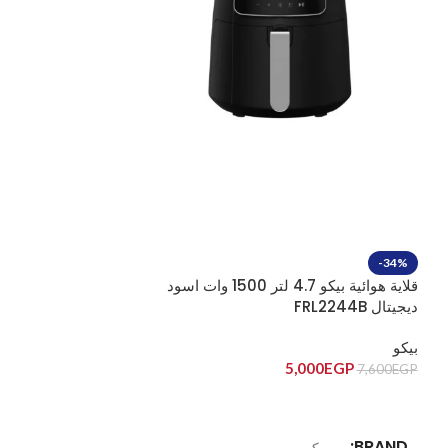
SOLD OUT
-34%
قلاية هوائية بيكو 4.7 لتر 1500 وات اسود
ديجيتال FRL2244B
CEP5464DX
بيكو
بيكو
20,600
EGP
5,000
EGP
7,600
EGP
إضافة إلى السلة
قراءة المزيد
BRAND
BRAND
بيكو
بيكو