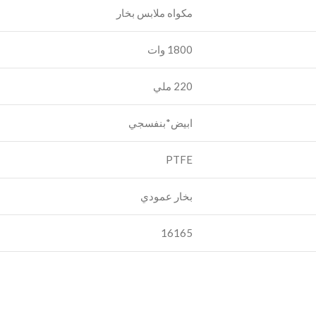
مكواه ملابس بخار
1800 وات
220 ملي
ابيض*بنفسجي
PTFE
بخار عمودي
16165