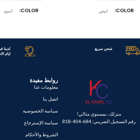
COLOR
COLOR
ابيض
اسود
الموديل
الموديل
1808BX
TAM4220W
القدرة الكهربائية
شحن سريع
لدينا ف
ايام ال
الضمان
عام
روابط مفيدة
معلومات عنا
اتصل بنا
سياسة الخصوصية
منزلك، بمستوى مثالي!
رقم التسجيل الضريبي: 684-404-818
سياسة الإسترجاع
الشروط والأحكام