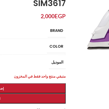
SIM3617
2,000
EGP
BRAND
COLOR
الموديل
متبقي منتج واحد فقط في المخزون
إضا
ا