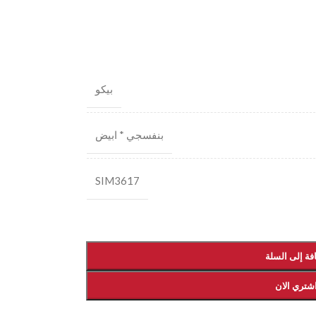
بيكو
بنفسجي * ابيض
SIM3617
فة إلى السلة
شتري الان