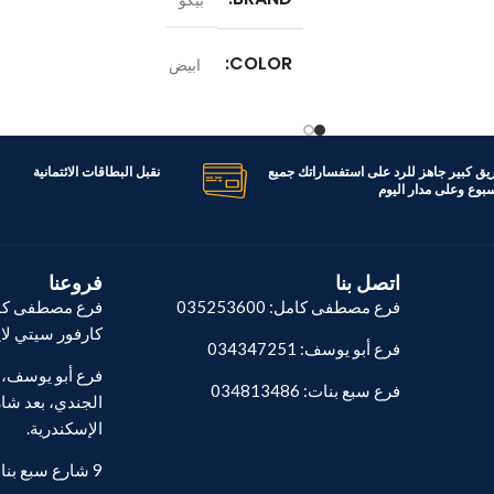
COLOR
ابيض
TBN8
الموديل
TBN62608W
800 وات
ريق كبير جاهز للرد على استفساراتك جميع
نقبل البطاقات الائتمانية
اسبوع وعلى مدار اليوم
القدرة الكهربائية
600 وات
الضمان
عام
اتصل بنا
فروعنا
فرع مصطفى كامل: 035253600
فرع مصطفى كام
كارفور سيتي لا
فرع أبو يوسف: 034347251
فرع سبع بنات: 034813486
الجندي، بعد شار
الإسكندرية.
9 شارع سبع بنات - المنشية.