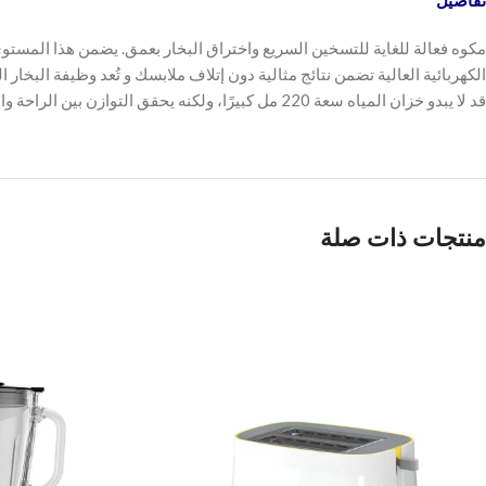
تفاصيل
مكوه فعالة للغاية للتسخين السريع واختراق البخار بعمق. يضمن هذا المستوى
الكهربائية العالية تضمن نتائج مثالية دون إتلاف ملابسك و تُعد وظيفة الب
قد لا يبدو خزان المياه سعة 220 مل كبيرًا، ولكنه يحقق التوازن بين الراحة والوزن. يتسع الخزان لكمية كافية من الماء لتوفير تدفق بخار ثابت دون جعل المكواة ثقيلة جدًا بحيث يصعب تحريكها.
منتجات ذات صلة