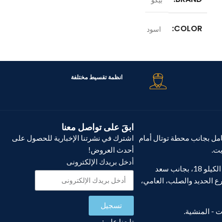
COLOR
COLOR
اسود
است
الموديل
الموديل
64DX
FRL2244B
انظمة تقسيط مختلفة
القدرة الكهربائية
1500 وات
السعة
4.7 لتر
ابقَ على تواصل معنا
ل بجانب محطة توتال أمام
اشترك في نشرتنا الإخبارية للحصول على
يت.
أحدث العروض!
أدخل بريدك الإلكترونى
فرع أبو يوسف، الكيلو 18، بجانب سعد
ع الحديد والصلب، العامي،
تسجيل
تابعنا على: