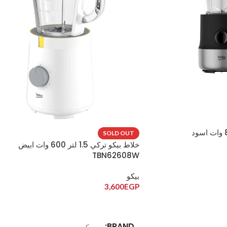
خلاط بيكو 1.7 لتر 800 وات اسود
SOLD OUT
خلاط بيكو تركي 1.5 لتر 600 وات ابيض
TBN62608W
بيكو
3,600
EGP
قراءة المزيد
BRAND
بيكو