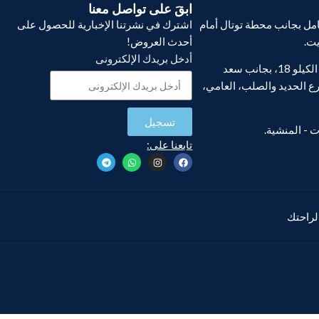
ابقَ على تواصل معنا
ل بجانب محطة توتال أمام
اشترك في نشرتنا الإخبارية للحصول على
يت.
أحدث العروض!
أدخل بريدك الإلكترونى
فرع أبو يوسف، الكيلو 18، بجانب سعد
ع الحديد والصلب، العامي،
تسجيل
تابعنا على:
 لراحتك