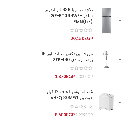
ثلاجة توشيبا 338 لتر انفرتر
سلفر GR-RT468WE-
PMN(57)
20,150
EGP
مروحة بريفكس ستاند باور 18
بوصة رمادى SFP-180
1,870
EGP
2,000
EGP
غسالة توشيبا هاف 12 كيلو
حوضين VH-Q130MEG
8,600
EGP
9,999
EGP