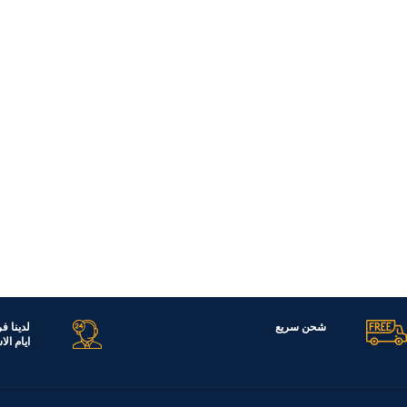
شحن سريع
لدينا ف
ايام ال