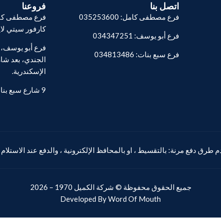
اتصل بنا
فروعنا
فرع مصطفى كامل: 035253600
فرع مصطفى كام
كارفور سيتي لا
فرع أبو يوسف: 034347251
فرع سبع بنات: 034813486
الجندي، بعد شار
الإسكندرية.
9 شارع سبع بنات - المنشية.
 طرق دفع مرنة: بالتقسيط ، او بالمحافظ الإلكترونية ، والدفع عند الاستلام
جميع الحقوق محفوظة ©
شركة الكميل
1970 – 2026
Developed By
Word Of Mouth