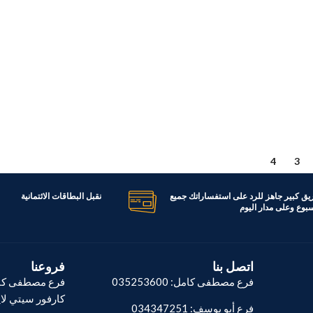
4
3
نقبل البطاقات الائتمانية
لدينا فريق كبير جاهز للرد على استفسارا
ايام الاسبوع وعلى مدا
فروعنا
اتصل بنا
طة توتال أمام
فرع مصطفى كامل: 035253600
فور سيتي لايت.
فرع أبو يوسف: 034347251