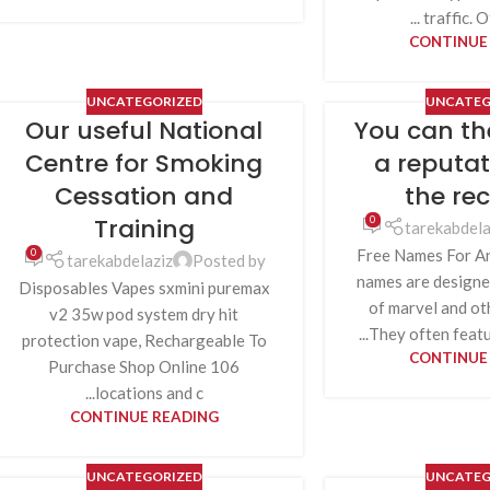
traffic. Of
CONTINUE
UNCATEGORIZED
UNCATEG
Our useful National
You can th
Centre for Smoking
a reputat
Cessation and
the rec
Training
0
tarekabdela
0
Free Names For A
tarekabdelaziz
Posted by
names are designe
Disposables Vapes sxmini puremax
of marvel and ot
v2 35w pod system dry hit
They often feature
protection vape, Rechargeable To
CONTINUE
Purchase Shop Online 106
locations and c...
CONTINUE READING
UNCATEGORIZED
UNCATEG