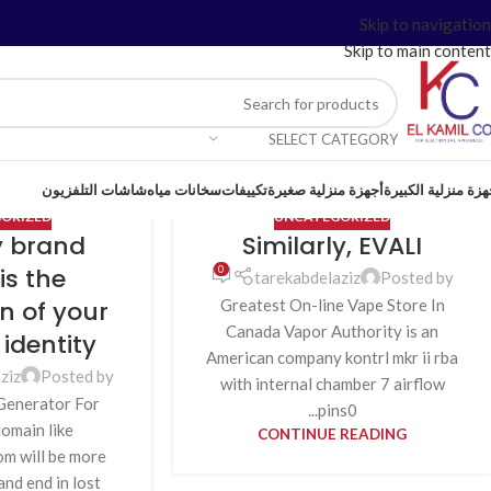
Skip to navigation
Skip to main content
SELECT CATEGORY
شاشات التلفزيون
سخانات مياه
تكييفات
أجهزة منزلية صغيرة
أجهزة منزلية الكبي
ORIZED
UNCATEGORIZED
y brand
Similarly, EVALI
s the
0
tarekabdelaziz
Posted by
n of your
Greatest On-line Vape Store In
Canada Vapor Authority is an
identity
American company kontrl mkr ii rba
ziz
Posted by
with internal chamber 7 airflow
enerator For
pins0...
domain like
CONTINUE READING
om will be more
and end in lost