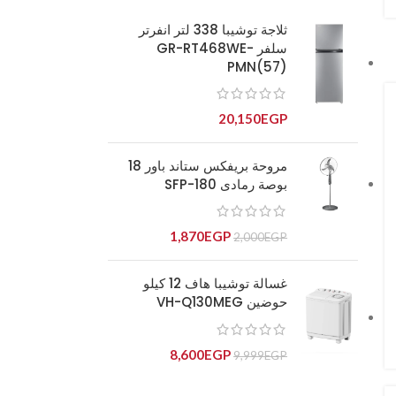
ثلاجة توشيبا 338 لتر انفرتر
سلفر GR-RT468WE-
PMN(57)
20,150
EGP
مروحة بريفكس ستاند باور 18
بوصة رمادى SFP-180
1,870
EGP
2,000
EGP
غسالة توشيبا هاف 12 كيلو
حوضين VH-Q130MEG
8,600
EGP
9,999
EGP