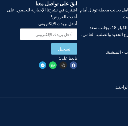
ابقَ على تواصل معنا
ل بجانب محطة توتال أمام
اشترك في نشرتنا الإخبارية للحصول على
يت.
أحدث العروض!
أدخل بريدك الإلكترونى
فرع أبو يوسف، الكيلو 18، بجانب سعد
ع الحديد والصلب، العامي،
تسجيل
تابعنا على:
 لراحتك