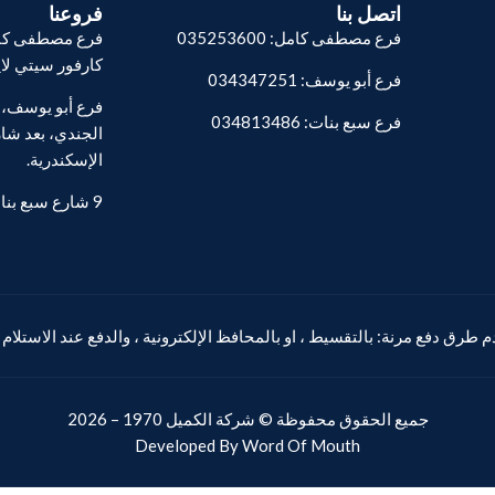
اتصل بنا
فروعنا
فرع مصطفى كامل: 035253600
فرع مصطفى كام
كارفور سيتي لا
فرع أبو يوسف: 034347251
فرع سبع بنات: 034813486
الجندي، بعد شار
الإسكندرية.
9 شارع سبع بنات - المنشية.
 طرق دفع مرنة: بالتقسيط ، او بالمحافظ الإلكترونية ، والدفع عند الاستلام
جميع الحقوق محفوظة ©
شركة الكميل
1970 – 2026
Developed By
Word Of Mouth