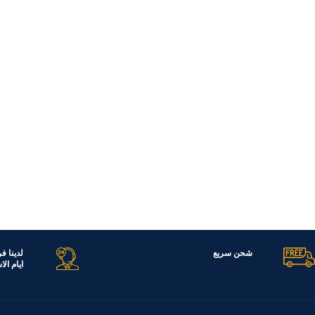
شحن سريع
لدينا ف
ايام ال