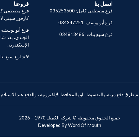
اتصل بنا
فروعنا
فرع مصطفى كامل: 035253600
فرع مصطفى كام
كارفور سيتي لا
فرع أبو يوسف: 034347251
فرع سبع بنات: 034813486
الجندي، بعد شار
الإسكندرية.
9 شارع سبع بنات - المنشية.
 طرق دفع مرنة: بالتقسيط ، او بالمحافظ الإلكترونية ، والدفع عند الاستلام
جميع الحقوق محفوظة ©
شركة الكميل
1970 – 2026
Developed By
Word Of Mouth