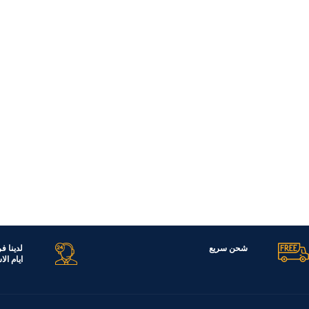
شحن سريع
لدينا ف
ايام ال