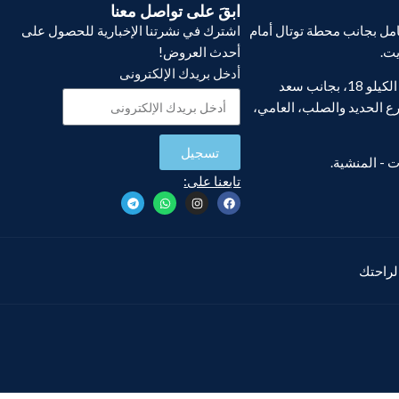
ابقَ على تواصل معنا
ل بجانب محطة توتال أمام
اشترك في نشرتنا الإخبارية للحصول على
يت.
أحدث العروض!
أدخل بريدك الإلكترونى
فرع أبو يوسف، الكيلو 18، بجانب سعد
ع الحديد والصلب، العامي،
تسجيل
تابعنا على:
 لراحتك