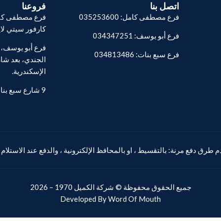
اتصل بنا
فروعنا
فرع مصطفى كامل: 035253600
فرع مصطفى كام
كارفور سيتي لا
فرع أبو يوسف: 034347251
فرع سبع بنات: 034813486
الجندي، بعد شار
الإسكندرية.
9 شارع سبع بنات - المنشية.
 طرق دفع مرنة: بالتقسيط ، او بالمحافظ الإلكترونية ، والدفع عند الاستلام
جميع الحقوق محفوظة ©
شركة الكميل
1970 – 2026
Developed By
Word Of Mouth