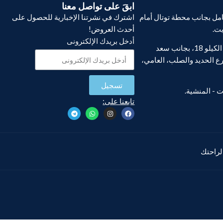
ابقَ على تواصل معنا
ل بجانب محطة توتال أمام
اشترك في نشرتنا الإخبارية للحصول على
يت.
أحدث العروض!
أدخل بريدك الإلكترونى
فرع أبو يوسف، الكيلو 18، بجانب سعد
ع الحديد والصلب، العامي،
تسجيل
تابعنا على:
 لراحتك