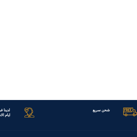
شحن سريع
لدينا ف
ايام ال